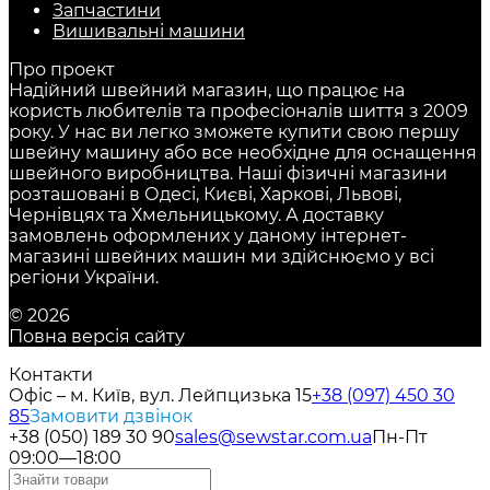
Запчастини
Вишивальні машини
Про проект
Надійний швейний магазин, що працює на
користь любителів та професіоналів шиття з 2009
року. У нас ви легко зможете купити свою першу
швейну машину або все необхідне для оснащення
швейного виробництва. Наші фізичні магазини
розташовані в Одесі, Києві, Харкові, Львові,
Чернівцях та Хмельницькому. А доставку
замовлень оформлених у даному інтернет-
магазині швейних машин ми здійснюємо у всі
регіони України.
© 2026
Повна версія сайту
Контакти
Офіс – м. Київ, вул. Лейпцизька 15
+38 (097) 450 30
85
Замовити дзвінок
+38 (050) 189 30 90
sales@sewstar.com.ua
Пн-Пт
09:00—18:00