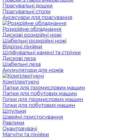
Прасувальні дошки
Прасувальні столи
Аксесуари для прасування
Розкрійне обладнання
Дискові розкрійні ножі
Шабельні розкрійні ножі
Відрізні лінійки
Шліфувальні камені та стрічки
Дискові леза
Шабельні леза
Акумулятори для ножів
Комплектуючі
Лапки для промислових машин
Лапки для побутових машин
Голки для промислових машин
Голки для побутових машин
Шпульки
Швейні пристосування
Равлики
Окантовувачі
Магніти та лінійки