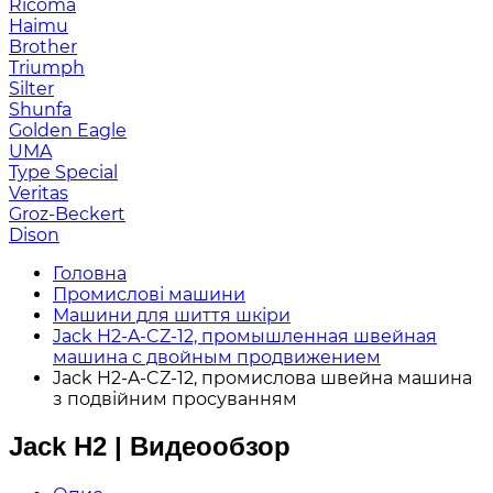
Ricoma
Haimu
Brother
Triumph
Silter
Shunfa
Golden Eagle
UMA
Type Special
Veritas
Groz-Beckert
Dison
Головна
Промислові машини
Машини для шиття шкіри
Jack H2-A-CZ-12, промышленная швейная
машина с двойным продвижением
Jack H2-A-CZ-12, промислова швейна машина
з подвійним просуванням
Jack H2 | Видеообзор