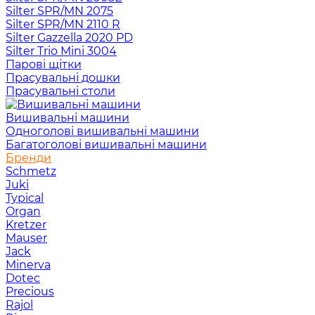
Silter SPR/MN 2075
Silter SPR/MN 2110 R
Silter Gazzella 2020 PD
Silter Trio Mini 3004
Парові щітки
Прасувальні дошки
Прасувальні столи
Вишивальні машини
Одноголові вишивальні машини
Багатоголові вишивальні машини
Бренди
Schmetz
Juki
Typical
Organ
Kretzer
Mauser
Jack
Minerva
Dotec
Precious
Rajol