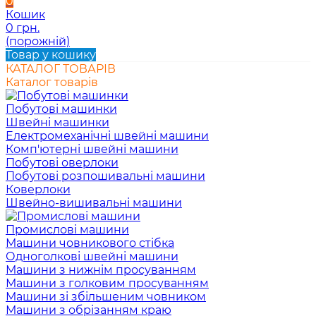
0
Кошик
0 грн.
(порожній)
Товар у кошику
КАТАЛОГ ТОВАРІВ
Каталог товарів
Побутові машинки
Швейні машинки
Електромеханічні швейні машини
Комп'ютерні швейні машини
Побутові оверлоки
Побутові розпошивальні машини
Коверлоки
Швейно-вишивальні машини
Промислові машини
Машини човникового стібка
Одноголкові швейні машини
Машини з нижнім просуванням
Машини з голковим просуванням
Машини зі збільшеним човником
Машини з обрізанням краю