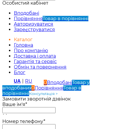
Особистий кабінет
Вподобані
Порівняння
Товар в порівнянні
Авторизуватися
Зареєструватися
Каталог
Головна
Про компанію
Доставка і оплата
Гарантія та сервіс
Обмін та повернення
Блог
|
RU
UA
0
Вподобані
Товар у
вподобаних
0
Порівняння
Товар в
порівнянні
Консультація >
Замовити зворотній дзвінок
Ваше ім'я*
``
Номер телефону*