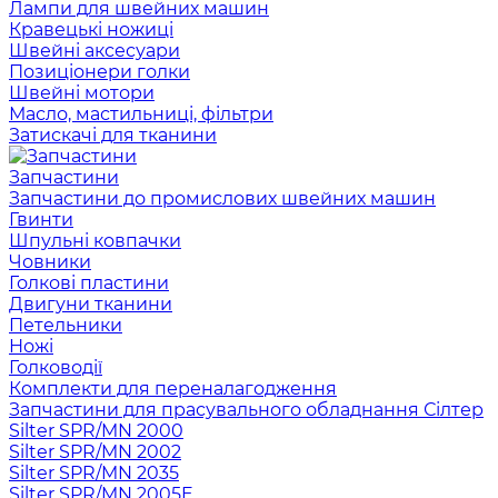
Лампи для швейних машин
Кравецькі ножиці
Швейні аксесуари
Позиціонери голки
Швейні мотори
Масло, мастильниці, фільтри
Затискачі для тканини
Запчастини
Запчастини до промислових швейних машин
Гвинти
Шпульні ковпачки
Човники
Голкові пластини
Двигуни тканини
Петельники
Ножі
Голководії
Комплекти для переналагодження
Запчастини для прасувального обладнання Сілтер
Silter SPR/MN 2000
Silter SPR/MN 2002
Silter SPR/MN 2035
Silter SPR/MN 2005E