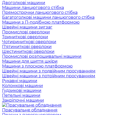
Двоголкові машини
Машини ланцюгового стібка
Прямострочки ланцюгового стібка
Багатоголкові машини ланцюгового стібка
Машини з П-подібною платформою
Швейні машини зигзаг
Промислові оверлоки
Триниткові оверлоки
Чотириниткові оверлоки
П'ятиниткові оверлоки
Шестиниткові оверлоки
Промислові розпошивальні машини
Машини для шиття шкіри
Машини з плоскою платформою
Швейні машини з подвійним просуванням
Швейні машини з потрійним просуванням
Рукавні машини
Колонкові машини
Гудзикові машини
Петельні машини
Закріпочні машини
Прасувальне обладнання
Праски з парогенератором