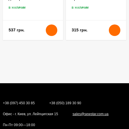
распошивальной
распошивальной
машины
машины
В НАЛИЧИИ
В НАЛИЧИИ
537 грн.
315 грн.
+38 (097) 450 30 85
+38 (050) 189 30 90
Офис - г. Киев, ул. Лейпцигская 15
sales@sewstar.com.ua
Пн-Пт 09:00—18:00