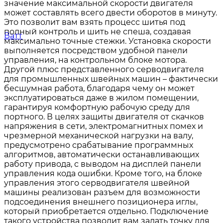
значение максимальной скорости двигателя
может составлять всего двести оборотов в минуту.
Это позволит вам взять процесс шитья под
полный контроль и шить не спеша, создавая
максимально точные стежки. Установка скорости
выполняется посредством удобной панели
управления, на контрольном блоке мотора.
Другой плюс представленного серводвигателя
для промышленных швейных машин – фактически
бесшумная работа, благодаря чему он может
эксплуатироваться даже в жилом помещении,
гарантируя комфортную рабочую среду для
портного. В целях защиты двигателя от скачков
напряжения в сети, электромагнитных помех и
чрезмерной механической нагрузки на валу,
предусмотрено срабатывание программных
алгоритмов, автоматически останавливающих
работу привода, с выводом на дисплей панели
управления кода ошибки. Кроме того, на блоке
управления этого серводвигателя швейной
машины реализован разъем для возможности
подсоединения внешнего позиционера иглы,
который приобретается отдельно. Подключение
такого устройства позволит вам задать точку для