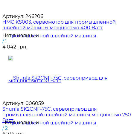
Артикул:
246206
HMC KS003, сервомотор для промышленной
швейной машины мощностью 400 Ватт
Нет в наличии
/ 1
4 042 грн.
Артикул:
006059
Shunfa SK2CNF-75C, сервопривод для
промышленной швейной машины мощностью 750
Ватт
Нет в наличии
/ 2
6 714 грн.