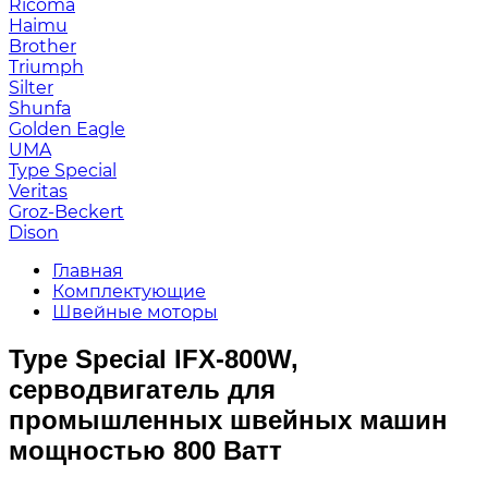
Ricoma
Haimu
Brother
Triumph
Silter
Shunfa
Golden Eagle
UMA
Type Special
Veritas
Groz-Beckert
Dison
Главная
Комплектующие
Швейные моторы
Type Special IFX-800W,
серводвигатель для
промышленных швейных машин
мощностью 800 Ватт