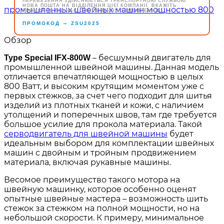
ПЕРЕВЕЗЕННЯ ЗДІЙСНЮЄТЬСЯ ТРАНСПОРТНОЮ СЛУЖБОЮ
НОВА ПОШТА НА ВІДДІЛЕННЯ ЦІЄЇ КОМПАНІЇ. ВКАЖІТЬ
ПРОМОКОД ПІД ЧАС ОФОРМЛЕННЯ ЗАМОВЛЕННЯ.
→
ПРОМОКОД
ZSU2025
Обзор
– бесшумный двигатель для
Type Special IFX-800W
промышленной швейной машины. Данная модель
отличается впечатляющей мощностью в целых
800 Ватт, и высоким крутящим моментом уже с
первых стежков, за счет чего подходит для шитья
изделий из плотных тканей и кожи, с наличием
утолщений и поперечных швов, там где требуется
большое усилие для прокола материала. Такой
серводвигатель для швейной машины
будет
идеальным выбором для комплектации швейных
машин с двойным и тройным продвижением
материала, включая рукавные машины.
Весомое преимущество такого мотора на
швейную машинку, которое особенно оценят
опытные швейные мастера – возможность шить
стежок за стежком на полной мощности, но на
небольшой скорости. К примеру, минимальное