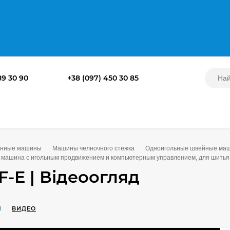
89 30 90
+38 (097) 450 30 85
нные машины
Машины челночного стежка
Одноигольные швейные ма
я машина с игольным продвижением и компьютерным управлением, для шитья 
F-E | Відеоогляд
1
ВИДЕО