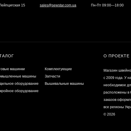
. Лейпцигская 15
sales@sewstar.com.ua
Пн-Пт 09:00—18:00
ТАЛОГ
О ПРОЕКТЕ
товые машинки
Комплектующие
Магазин швейно
омышленные машины
Запчасти
с 2009 года. У 
дильное оборудование
Вышивальные машины
необходимое дл
кройное оборудование
расположены в О
заказов оформл
все регионы Ук
© 2026