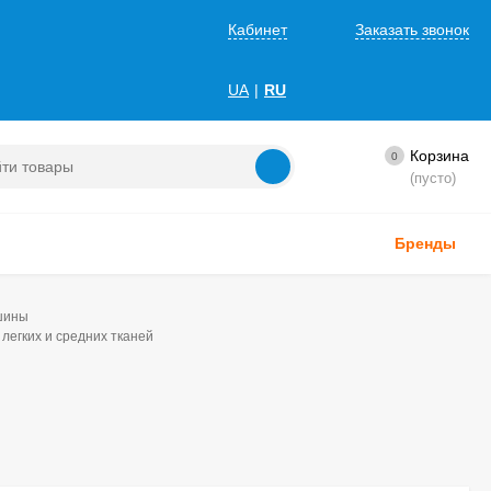
Кабинет
Заказать звонок
UA
|
RU
Корзина
0
(пусто)
Бренды
шины
легких и средних тканей