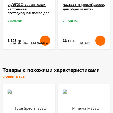
Zhonghaitong 98TSD,
Sunland TC-805, сниппер
настольная
для обрезки нитей
светодиодная лампа для
швейной машины с
регулируемой яркостью
В НАЛИЧИИ
В НАЛИЧИИ
1 123 грн.
36 грн.
Товары с похожими характеристиками
СРАВНИТЬ ВСЕ