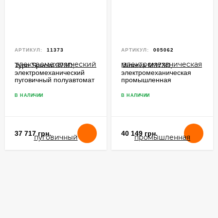
АРТИКУЛ:
11373
АРТИКУЛ:
005062
Type Special 373D,
Minerva M373D,
электромеханический
электромеханическая
пуговичный полуавтомат
промышленная
цепного стежка
пуговичная машина
цепного стежка
В НАЛИЧИИ
В НАЛИЧИИ
37 717 грн.
40 149 грн.