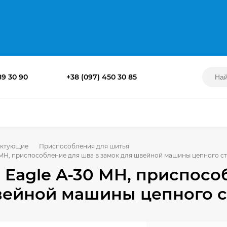
89 30 90
+38 (097) 450 30 85
ктующие
Приспособления для шитья
0 MH, приспособление для шва в замок для швейной машины цепного с
 Eagle A-30 MH, приспосо
вейной машины цепного 