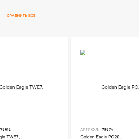
и
СРАВНИТЬ ВСЕ
78612
АРТИКУЛ:
79874
gle TWE7,
Golden Eagle PO20,