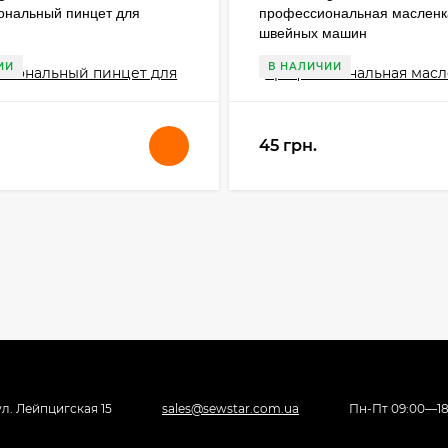
ональный пинцет для
профессиональная масленк
швейных машин
ИИ
В НАЛИЧИИ
45 грн.
 ул. Лейпцигская 15
sales@sewstar.com.ua
Пн-Пт 09:00—18