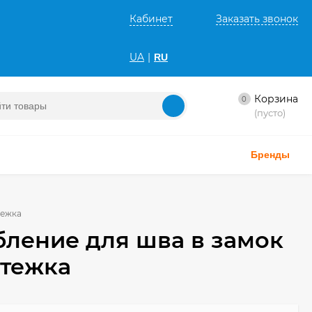
Кабинет
Заказать звонок
UA
|
RU
Корзина
0
(пусто)
Бренды
тежка
бление для шва в замок
стежка