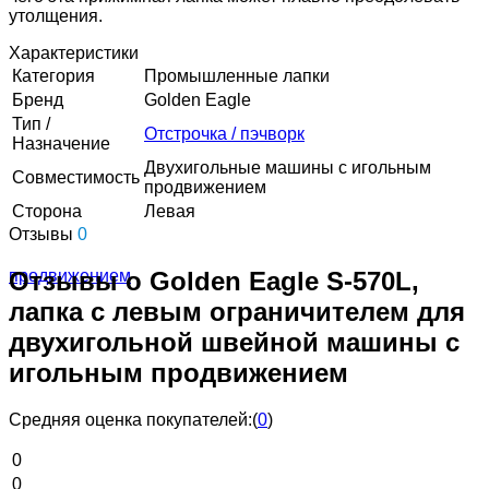
утолщения.
Характеристики
Категория
Промышленные лапки
Бренд
Golden Eagle
Тип /
Отстрочка / пэчворк
Назначение
Двухигольные машины с игольным
Совместимость
продвижением
Сторона
Левая
Отзывы
0
Отзывы о Golden Eagle S-570L,
лапка с левым ограничителем для
двухигольной швейной машины с
игольным продвижением
Средняя оценка покупателей:
(
0
)
0
0