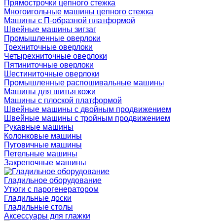
Прямострочки цепного стежка
Многоигольные машины цепного стежка
Машины с П-образной платформой
Швейные машины зигзаг
Промышленные оверлоки
Трехниточные оверлоки
Четырехниточные оверлоки
Пятиниточные оверлоки
Шестиниточные оверлоки
Промышленные распошивальные машины
Машины для шитья кожи
Машины с плоской платформой
Швейные машины с двойным продвижением
Швейные машины с тройным продвижением
Рукавные машины
Колонковые машины
Пуговичные машины
Петельные машины
Закрепочные машины
Гладильное оборудование
Утюги с парогенератором
Гладильные доски
Гладильные столы
Аксессуары для глажки