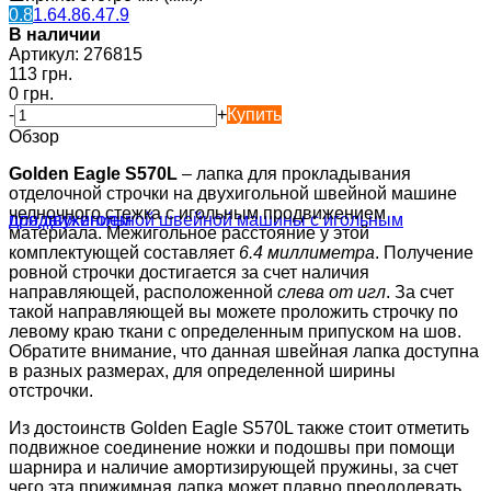
0.8
1.6
4.8
6.4
7.9
В наличии
Артикул:
276815
113 грн.
0 грн.
-
+
Купить
Обзор
Golden Eagle S570L
– лапка для прокладывания
отделочной строчки на двухигольной швейной машине
челночного стежка с игольным продвижением
материала. Межигольное расстояние у этой
комплектующей составляет
6.4 миллиметра
. Получение
ровной строчки достигается за счет наличия
направляющей, расположенной
слева от игл
. За счет
такой направляющей вы можете проложить строчку по
левому краю ткани с определенным припуском на шов.
Обратите внимание, что данная швейная лапка доступна
в разных размерах, для определенной ширины
отстрочки.
Из достоинств Golden Eagle S570L также стоит отметить
подвижное соединение ножки и подошвы при помощи
шарнира и наличие амортизирующей пружины, за счет
чего эта прижимная лапка может плавно преодолевать