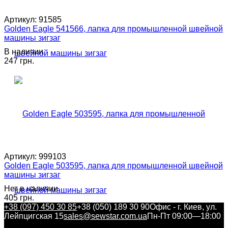
Артикул:
91585
Golden Eagle 541566, лапка для промышленной швейной
машины зигзаг
В наличии
247 грн.
Артикул:
999103
Golden Eagle 503595, лапка для промышленной швейной
машины зигзаг
Нет в наличии
405 грн.
+38 (097) 450 30 85
+38 (050) 189 30 90
Офис - г. Киев, ул.
Лейпцигская 15
sales@sewstar.com.ua
Пн-Пт 09:00—18:00