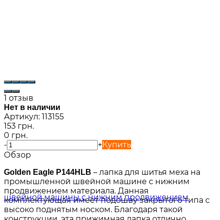
1 отзыв
Нет в наличии
Артикул:
113155
153 грн.
0 грн.
-
+
Купить
Обзор
– лапка для шитья меха на
Golden Eagle P144HLB
промышленной швейной машине с нижним
продвижением материала. Данная
комплектующая имеет подошву закрытого типа с
высоко поднятым носком. Благодаря такой
конструкции, эта прижимная лапка отлично