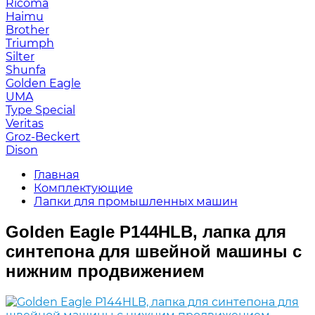
Ricoma
Haimu
Brother
Triumph
Silter
Shunfa
Golden Eagle
UMA
Type Special
Veritas
Groz-Beckert
Dison
Главная
Комплектующие
Лапки для промышленных машин
Golden Eagle P144HLB, лапка для
синтепона для швейной машины с
нижним продвижением