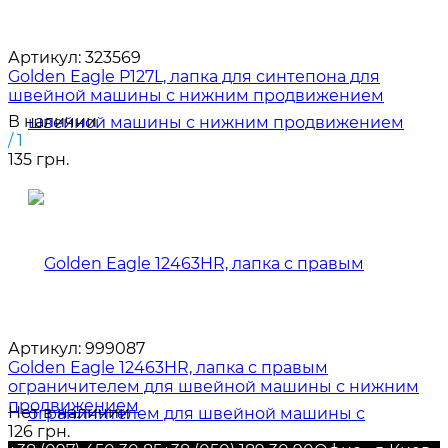
Артикул:
323569
Golden Eagle P127L, лапка для синтепона для
швейной машины с нижним продвижением
В наличии
/ 1
135 грн.
Артикул:
999087
Golden Eagle 12463HR, лапка с правым
ограничителем для швейной машины с нижним
продвижением
Нет в наличии
126 грн.