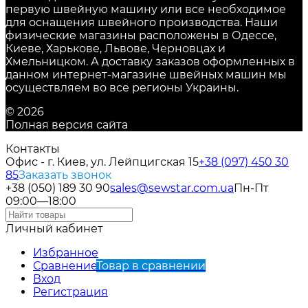
первую швейную машину или все необходимое
для оснащения швейного производства. Наши
физические магазины расположены в Одессе,
Киеве, Харькове, Львове, Черновцах и
Хмельницком. А доставку заказов оформленных в
данном интернет-магазине швейных машин мы
осуществляем во все регионы Украины.
© 2026
Полная версия сайта
Контакты
Офис - г. Киев, ул. Лейпцигская 15
+38 (097) 450 30
85
Заказать звонок
+38 (050) 189 30 90
sales@sewstar.com.ua
Пн-Пт
09:00—18:00
Личный кабинет
Избранное
Сравнение
Товар в сравнении
Вход
Регистрация