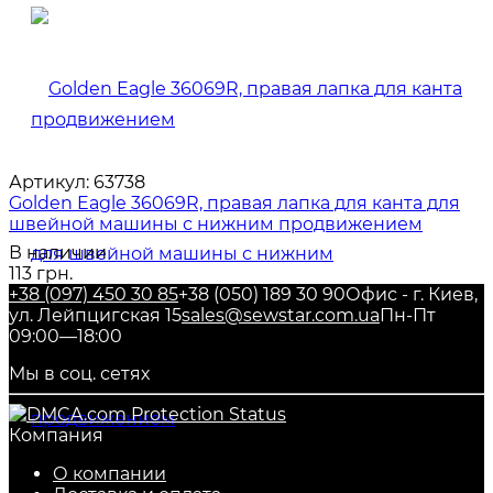
Артикул:
63738
Golden Eagle 36069R, правая лапка для канта для
швейной машины с нижним продвижением
В наличии
113 грн.
+38 (097) 450 30 85
+38 (050) 189 30 90
Офис - г. Киев,
ул. Лейпцигская 15
sales@sewstar.com.ua
Пн-Пт
09:00—18:00
Мы в соц. сетях
Компания
О компании