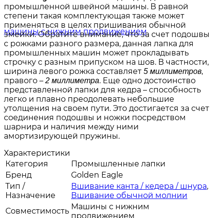
промышленной швейной машины. В равной
степени такая комплектующая также может
применяться в целях пришивания обычной
змейки. Обратите внимание, что за счет подошвы
с рожками разного размера, данная лапка для
промышленных машин может прокладывать
строчку с разным припуском на шов. В частности,
ширина левого рожка составляет
,
5 миллиметров
правого –
. Еще одно достоинство
2 миллиметра
представленной лапки для кедра – способность
легко и плавно преодолевать небольшие
утолщения на своем пути. Это достигается за счет
соединения подошвы и ножки посредством
шарнира и наличия между ними
амортизирующей пружины.
Характеристики
Категория
Промышленные лапки
Бренд
Golden Eagle
Тип /
Вшивание канта / кедера / шнура
,
Назначение
Вшивание обычной молнии
Машины с нижним
Совместимость
продвижением