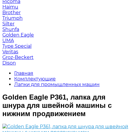
Ricoma
Haimu
Brother
Triumph
Silter
Shunfa
Golden Eagle
UMA
Type Special
Veritas
Groz-Beckert
Dison
Главная
Комплектующие
Лапки для промышленных машин
Golden Eagle P361, лапка для
шнура для швейной машины с
нижним продвижением