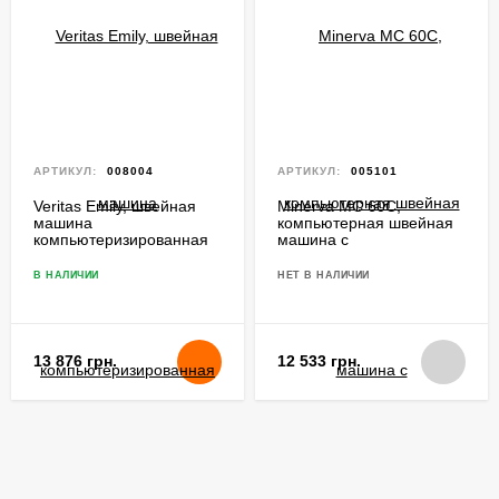
АРТИКУЛ:
008004
АРТИКУЛ:
005101
Veritas Emily, швейная
Minerva MC 60C,
машина
компьютерная швейная
компьютеризированная
машина с
автоматической обрезкой
нити
В НАЛИЧИИ
НЕТ В НАЛИЧИИ
13 876 грн.
12 533 грн.