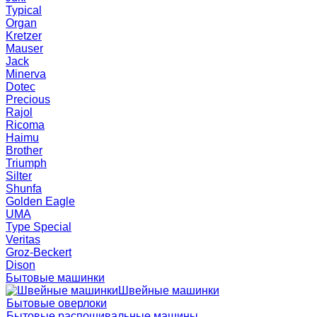
Typical
Organ
Kretzer
Mauser
Jack
Minerva
Dotec
Precious
Rajol
Ricoma
Haimu
Brother
Triumph
Silter
Shunfa
Golden Eagle
UMA
Type Special
Veritas
Groz-Beckert
Dison
Бытовые машинки
Швейные машинки
Бытовые оверлоки
Бытовые распошивальные машины