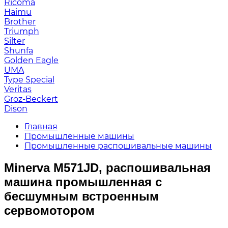
Ricoma
Haimu
Brother
Triumph
Silter
Shunfa
Golden Eagle
UMA
Type Special
Veritas
Groz-Beckert
Dison
Главная
Промышленные машины
Промышленные распошивальные машины
Minerva M571JD, распошивальная
машина промышленная с
бесшумным встроенным
сервомотором