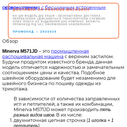
ДОСТАВКА ЗА РАХУНОК МАГАЗИНУ
НА ЦЮ МОДЕЛЬ ДІЄ АКЦІЯ – БЕЗКОШТОВНА ДОСТАВКА.
ПЕРЕВЕЗЕННЯ ЗДІЙСНЮЄТЬСЯ ТРАНСПОРТНОЮ СЛУЖБОЮ
НОВА ПОШТА НА ВІДДІЛЕННЯ ЦІЄЇ КОМПАНІЇ. ВКАЖІТЬ
ПРОМОКОД ПІД ЧАС ОФОРМЛЕННЯ ЗАМОВЛЕННЯ.
→
ПРОМОКОД
ZSU2025
Обзор
– это
промышленная
Minerva M571JD
распошивальная машина
с верхним застилом.
Будучи продуктом известного бренда, данная
модель отличается надежностью и замечательным
соотношением цены и качества. Подобное
швейное оборудование будет незаменимо для
швейного бизнеса по пошиву одежды из
трикотажа.
В зависимости от количества заправленных
игл и петлителей, а также их комбинации,
Minerva M571JD может производить
пять
. В их числе:
разных видов швов
двухниточная цепная строчка (
1 иголка + 1
)
петлитель