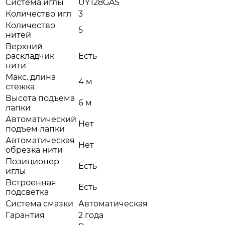
Система иглы
UY128GAS
Количество игл
3
Количество
5
нитей
Верхний
раскладчик
Есть
нити
Макс. длина
4 м
стежка
Высота подъема
6 м
лапки
Автоматический
Нет
подъем лапки
Автоматическая
Нет
обрезка нити
Позиционер
Есть
иглы
Встроенная
Есть
подсветка
Система смазки
Автоматическая
Гарантия
2 года