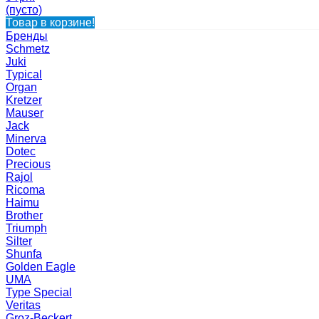
(пусто)
Товар в корзине!
Бренды
Schmetz
Juki
Typical
Organ
Kretzer
Mauser
Jack
Minerva
Dotec
Precious
Rajol
Ricoma
Haimu
Brother
Triumph
Silter
Shunfa
Golden Eagle
UMA
Type Special
Veritas
Groz-Beckert