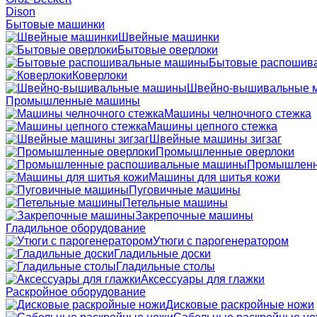
Dison
Бытовые машинки
Швейные машинки
Бытовые оверлоки
Бытовые распошив
Коверлоки
Швейно-вышивальные 
Промышленные машины
Машины челночного стежка
Машины цепного стежка
Швейные машины зигзаг
Промышленные оверлоки
Промышленн
Машины для шитья кожи
Пуговичные машины
Петельные машины
Закрепочные машины
Гладильное оборудование
Утюги с парогенератором
Гладильные доски
Гладильные столы
Аксессуары для глажки
Раскройное оборудование
Дисковые раскройные ножи