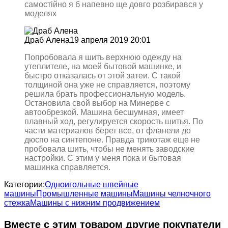
самостійно я б напевно ще довго розбирався у
моделях
Драб Алена
19 апреля 2019 20:01
Попробовала я шить верхнюю одежду на
утеплителе, на моей бытовой машинке, и
быстро отказалась от этой затеи. С такой
толщиной она уже не справляется, поэтому
решила брать профессиональную модель.
Остановила свой выбор на Минерве с
автообрезкой. Машина бесшумная, имеет
плавный ход, регулируется скорость шитья. По
части материалов берет все, от фланели до
дюспо на синтепоне. Правда трикотаж еще не
пробовала шить, чтобы не менять заводские
настройки. С этим у меня пока и бытовая
машинка справляется.
Категории:
Одноигольные швейные
машины
Промышленные машины
Машины челночного
стежка
Машины с нижним продвижением
Вместе с этим товаром другие покупатели