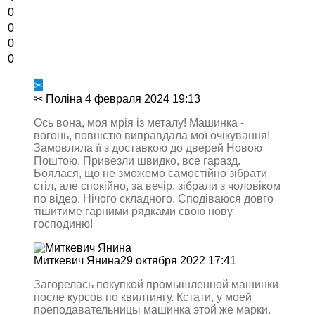
0
0
0
0
✂
✂ Поліна
4 февраля 2024 19:13
Ось вона, моя мрія із металу! Машинка -
вогонь, повністю виправдала мої очікування!
Замовляла її з доставкою до дверей Новою
Поштою. Привезли швидко, все гаразд.
Боялася, що не зможемо самостійно зібрати
стіл, але спокійно, за вечір, зібрали з чоловіком
по відео. Нічого складного. Сподіваюся довго
тішитиме гарними рядками свою нову
господиню!
Миткевич Янина
29 октября 2022 17:41
Загорелась покупкой промышленной машинки
после курсов по квилтингу. Кстати, у моей
преподавательницы машинка этой же марки.