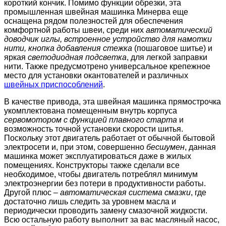
короткий кончик. Помимо функции обрезки, эта
промышленная швейная машинка Минерва еще
оснащена рядом полезностей для обеспечения
комфортной работы швеи, среди них
автоматический
доводчик иглы, встроенное устройство для намотки
нити, кнопка добавления стежка
(пошаговое шитье) и
яркая
светодиодная подсветка
, для легкой заправки
нити. Также предусмотрено универсальное крепежное
место для установки окантователей и различных
швейных приспособлений
.
В качестве привода, эта швейная машинка прямострочка
укомплектована помещенным внутрь корпуса
сервомотором с функцией плавного старта
и
возможность точной установки скорости шитья.
Поскольку этот двигатель работает от обычной бытовой
электросети и, при этом, совершенно
бесшумен
, данная
машинка может эксплуатироваться даже в жилых
помещениях. Конструкторы также сделали все
необходимое, чтобы двигатель потреблял минимум
электроэнергии без потери в продуктивности работы.
Другой плюс –
автоматическая система смазки
, где
достаточно лишь следить за уровнем масла и
периодически проводить замену смазочной жидкости.
Всю остальную работу выполнит за вас масляный насос,