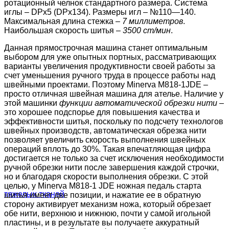
ротационный челнок стандартного размера. Система
иглы – DPx5 (DPx134). Размеры игл – №110―140.
Максимальная длина стежка –
7 миллиметров
.
Наибольшая скорость шитья –
3500 ст/мин
.
Данная прямострочная машина станет оптимальным
выбором для уже опытных портных, рассматривающих
варианты увеличения продуктивности своей работы за
счет уменьшения ручного труда в процессе работы над
швейными проектами. Поэтому Minerva M818-1JDE –
просто отличная швейная машина для ателье. Наличие у
этой машинки
функции автоматической обрезки нити
–
это хорошее подспорье для повышения качества и
эффективности шитья, поскольку по подсчету технологов
швейных производств, автоматическая обрезка нити
позволяет увеличить скорость выполнения швейных
операций вплоть до 30%. Такая впечатляющая цифра
достигается не только за счет исключения необходимости
ручной обрезки нити после завершения каждой строчки,
но и благодаря скорости выполнения обрезки. С этой
целью, у Minerva M818-1 JDE ножная педаль старта
шитья имеет две позиции, и нажатие ее в обратную
сторону активирует механизм ножа, который обрезает
обе нити, верхнюю и нижнюю, почти у самой игольной
пластины, и в результате вы получаете аккуратный