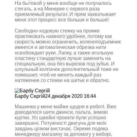
На бытовой у меня вообще не получалось
стегать, а на Минерве с первого раза
приемлемый результат. И прям захватывает
меня этот процесс все больше и больше!
Свободно-ходовую стежку на промке
практиковать намного удобнее, потому как
скорость можно ограничить, коленоподъемник
имеется и автоматическая обрезка нити
освобождает руки. Лапку, а также игольную
пластину стандартную лучше заменить на
специальную, она без вырезов под зубья. И
шпульный колпачок дополнительный тоже не
помешает, чтоб не менять каждый раз
натяжение со стежки на шитье и обратно.
Барбу Сергій
24 декабря 2020 16:44
Машинка у мене майже щодня в роботі. Вже
доводилося шити джинси, пальта, зимові
куртки. Усі швейні проекти були успішно
завершені. Потужності двигуна для моїх
завдань цілком вистачає. Окреме подяка
менеджеру магазину за допомогу у виборі,