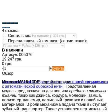
4 отзыва
Светильник:
Переналадочный комплект (легкие ткани):
В наличии
Артикул:
005076
19 247 грн.
0 грн.
-
+
Купить
Обзор
Minerva M818-1JDE
– прямострочная
швейная машинка
с автоматической обрезкой нити
. Представленная
модель предназначена для пошива
средних и тяжелых
тканей
, таких как джинса, кордура, молескин, замша,
полиэстер, кашемир, пальтовый трикотаж и подобных
материалов. В роли механизма подачи ткани выступает
зубчатый транспортер. Также установлен вертикальный