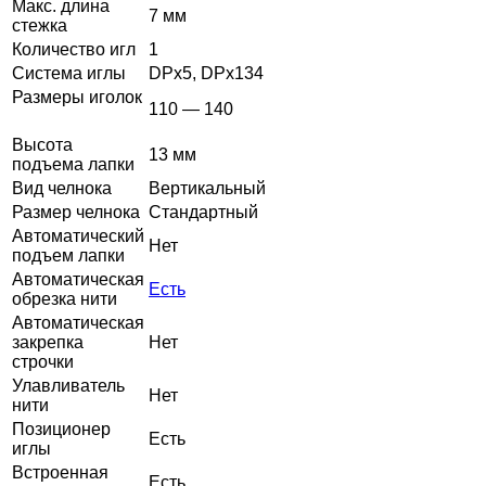
Макс. длина
7 мм
стежка
Количество игл
1
Система иглы
DPx5, DPx134
Размеры иголок
110 — 140
Высота
13 мм
подъема лапки
Вид челнока
Вертикальный
Размер челнока
Стандартный
Автоматический
Нет
подъем лапки
Автоматическая
Есть
обрезка нити
Автоматическая
закрепка
Нет
строчки
Улавливатель
Нет
нити
Позиционер
Есть
иглы
Встроенная
Есть