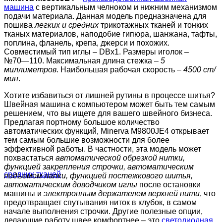
машина
с вертикальным челноком и нижним механизмом
подачи материала. Данная модель предназначена для
пошива
легких и средних
трикотажных тканей и тонких
тканых материалов, наподобие гипюра, шанжана, тафты,
поплина, фланель, крепа, джерси и похожих.
Совместимый тип иглы – DBx1. Размеры иголок –
№70―110. Максимальная длина стежка –
5
миллиметров
. Наибольшая рабочая скорость –
4500 ст/
мин
.
Хотите избавиться от лишней рутины в процессе шитья?
Швейная машина с компьютером может быть тем самым
решением, что вы ищете для вашего швейного бизнеса.
Предлагая портному большое количество
автоматических функций, Minerva M9800JE4 открывает
тем самым большие возможности для более
эффективной работы. В частности, эта модель может
похвастаться
автоматической обрезкой нитки,
функцией закрепления строчки, автоматическим
подъемом лапки, функцией постежкового шитья,
автоматическим доводчиком иглы
после остановки
машины и
электронным держателем верхней нити
, что
предотвращает спутывания ниток в клубок, в самом
начале выполнения строчки. Другие полезные опции,
делающие работу швее комфортнее – это
светодиодная