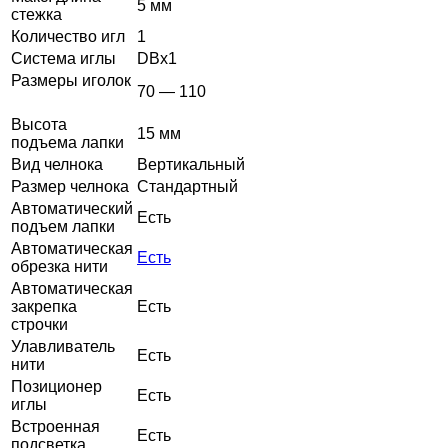
5 мм
стежка
Количество игл
1
Система иглы
DBx1
Размеры иголок
70 — 110
Высота
15 мм
подъема лапки
Вид челнока
Вертикальный
Размер челнока
Стандартный
Автоматический
Есть
подъем лапки
Автоматическая
Есть
обрезка нити
Автоматическая
закрепка
Есть
строчки
Улавливатель
Есть
нити
Позиционер
Есть
иглы
Встроенная
Есть
подсветка