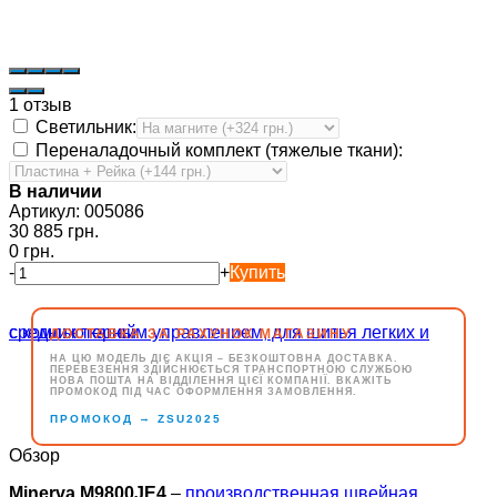
1 отзыв
Светильник:
Переналадочный комплект (тяжелые ткани):
В наличии
Артикул:
005086
30 885 грн.
0 грн.
-
+
Купить
ДОСТАВКА ЗА РАХУНОК МАГАЗИНУ
НА ЦЮ МОДЕЛЬ ДІЄ АКЦІЯ – БЕЗКОШТОВНА ДОСТАВКА.
ПЕРЕВЕЗЕННЯ ЗДІЙСНЮЄТЬСЯ ТРАНСПОРТНОЮ СЛУЖБОЮ
НОВА ПОШТА НА ВІДДІЛЕННЯ ЦІЄЇ КОМПАНІЇ. ВКАЖІТЬ
ПРОМОКОД ПІД ЧАС ОФОРМЛЕННЯ ЗАМОВЛЕННЯ.
→
ПРОМОКОД
ZSU2025
Обзор
Minerva M9800JE4
–
производственная швейная