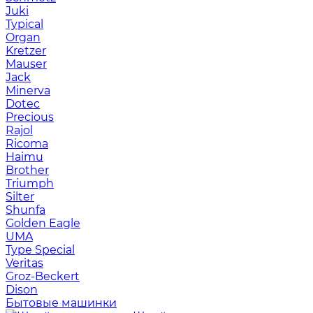
Juki
Typical
Organ
Kretzer
Mauser
Jack
Minerva
Dotec
Precious
Rajol
Ricoma
Haimu
Brother
Triumph
Silter
Shunfa
Golden Eagle
UMA
Type Special
Veritas
Groz-Beckert
Dison
Бытовые машинки