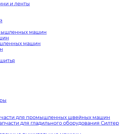
ни и ленты
й
омышленных машин
ашин
ышленных машин
ин
 шитья
тры
пчасти для промышленных швейных машин
апчасти для гладильного оборудования Силтер