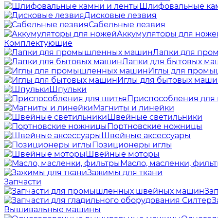
Шлифовальные кам
Дисковые лезвия
Сабельные лезвия
Аккумуляторы для ноже
Комплектующие
Лапки для пр
Лапки для бытовых м
Иглы для пром
Иглы для бытовых маш
Шпульки
Приспособления для
Магниты и линейки
Швейные светильники
Портновские ножницы
Швейные аксессуары
Позиционеры иглы
Швейные моторы
Масло, масленки, филь
Зажимы для ткани
Запчасти
За
З
Вышивальные машины