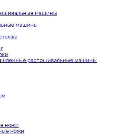
пошивальные машины
льные машины
стежка
г
оки
шленные распошивальные машины
ом
е ножи
ные ножи