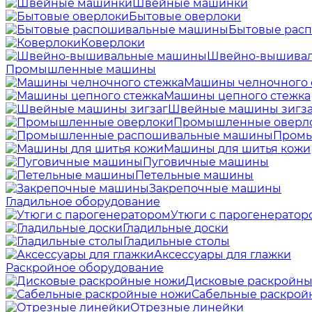
Швейные машинки
Бытовые оверлоки
Бытовые рас
Коверлоки
Швейно-вышива
Промышленные машины
Машины челночного 
Машины цепного стежка
Швейные машины зигза
Промышленные оверл
Промы
Машины для шитья кожи
Пуговичные машины
Петельные машины
Закрепочные машины
Гладильное оборудование
Утюги с парогенератор
Гладильные доски
Гладильные столы
Аксессуары для глажки
Раскройное оборудование
Дисковые раскройны
Сабельные раскрой
Отрезные линейки