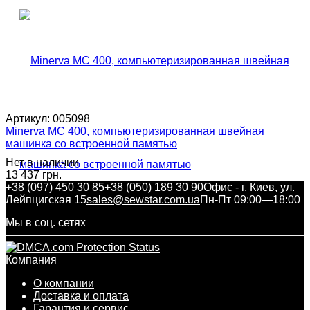
Артикул:
005098
Minerva MC 400, компьютеризированная швейная
машинка со встроенной памятью
Нет в наличии
13 437 грн.
+38 (097) 450 30 85
+38 (050) 189 30 90
Офис - г. Киев, ул.
Лейпцигская 15
sales@sewstar.com.ua
Пн-Пт 09:00—18:00
Мы в соц. сетях
Компания
О компании
Доставка и оплата
Гарантия и сервис