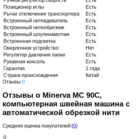
Ручной регулятор скорости
Есть
Позиционер иглы
Есть
Рычаг отключения транспортера
Есть
Встроенный нитевдеватель
Есть
Встроенный нитеобрезчик
Есть
Встроенный шпуленамотчик
Есть
Встроенная подсветка
Есть
Оверлочное устройство
Нет
Регулятор давления лапки
Есть
Рукавная консоль
Есть
Гарантия
1 года
Страна происхождения
Китай
Отзывы
0
Отзывы о Minerva MC 90C,
компьютерная швейная машина с
автоматической обрезкой нити
Средняя оценка покупателей:
(
0
)
0