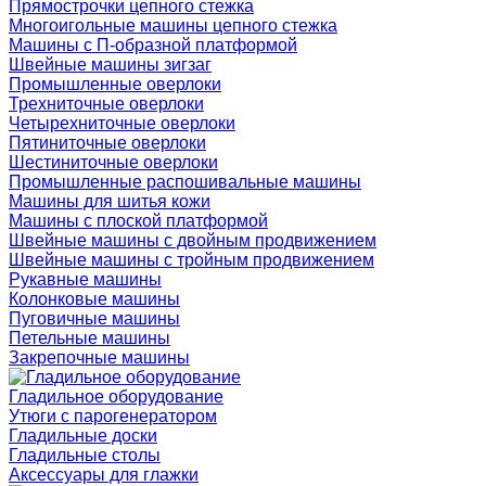
Прямострочки цепного стежка
Многоигольные машины цепного стежка
Машины с П-образной платформой
Швейные машины зигзаг
Промышленные оверлоки
Трехниточные оверлоки
Четырехниточные оверлоки
Пятиниточные оверлоки
Шестиниточные оверлоки
Промышленные распошивальные машины
Машины для шитья кожи
Машины с плоской платформой
Швейные машины с двойным продвижением
Швейные машины с тройным продвижением
Рукавные машины
Колонковые машины
Пуговичные машины
Петельные машины
Закрепочные машины
Гладильное оборудование
Утюги с парогенератором
Гладильные доски
Гладильные столы
Аксессуары для глажки