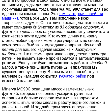
хотите попробовать себя абсолютно во всем, начиная
пошивом одежды для животных и заканчивая модным
лоскутным шитьем, тогда
Minerva MC 90C
станет для вас
идеальным компаньоном. Эта
компьютерная швейная
машинка
готова обещать вам исполнение всех
творческих задумок. Она отлично оснащена технически и
имеет солидную библиотеку из
83 образцов строчек
. А
функция
зеркального отражения
позволит увеличить это
количество почти вдвое. К тому же, длину и ширину
стежка любой строчки можно регулировать по своему
усмотрению. Выбрать подходящий вариант бельевой
петли
для вашего изделия можно из
7 доступных
шаблонов
. Что весьма практично, определение размера
петли и ее выметывание производятся в автоматическом
режиме. Еще у вас будет возможность работать
двойной
иглой
, а также пришивать пуговицы и практиковать
художественную стежку. В этом вам поспособствует
наличие рычага для сокрытия
зубчатой рейки
под
игольной пластиной.
Minerva MC90C оснащена массой замечательных
функций, которые позволяют ускорить рутинные
операции и больше сосредоточиться на творческом
аспекте шитья, чтобы сделать работу портного легкой и
увлекательной. И хедлайнером здесь определенно