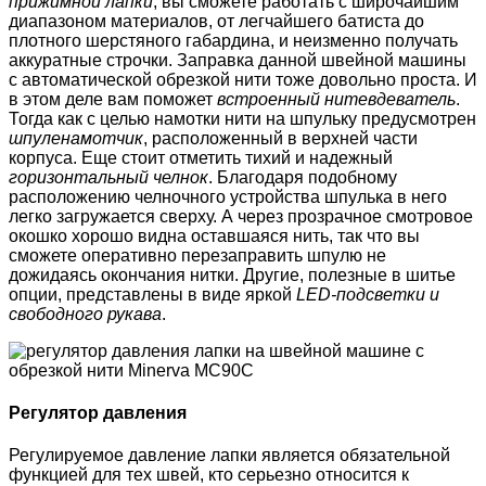
прижимной лапки
, вы сможете работать с широчайшим
диапазоном материалов, от легчайшего батиста до
плотного шерстяного габардина, и неизменно получать
аккуратные строчки. Заправка данной швейной машины
с автоматической обрезкой нити тоже довольно проста. И
в этом деле вам поможет
встроенный нитевдеватель
.
Тогда как с целью намотки нити на шпульку предусмотрен
шпуленамотчик
, расположенный в верхней части
корпуса. Еще стоит отметить тихий и надежный
горизонтальный челнок
. Благодаря подобному
расположению челночного устройства шпулька в него
легко загружается сверху. А через прозрачное смотровое
окошко хорошо видна оставшаяся нить, так что вы
сможете оперативно перезаправить шпулю не
дожидаясь окончания нитки. Другие, полезные в шитье
опции, представлены в виде яркой
LED-подсветки и
свободного рукава
.
Регулятор давления
Регулируемое давление лапки является обязательной
функцией для тех швей, кто серьезно относится к