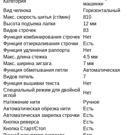
Категория
машинки
Вид челнока
Горизонтальный
Макс. скорость шитья (ст/мин)
810
Высота подъема лапки
12 мм
Видов строчек
83
Функция комбинирования строчек
Нет
Функция отзеркаливания строчки
Есть
Функция удлинения раппорта
Нет
Макс. длина стежка
4.5 мм
Макс. ширина зигзага
7 мм
Функция обметывания петли
Автоматическая
Видов петель
7
Функция вышивки текста
Нет
Специальный режим для двойной
Нет
иглой
Натяжение нити
Ручное
Автоматическая обрезка нити
Есть
Автоматическая закрепка строчки
Есть
Кнопка реверса
Есть
Кнопка Старт/Стоп
Есть