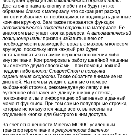
выступает функция
автоматической обрезки нити
.
Достаточно нажать кнопку и обе нити будут тут же
обрезаны близко к материалу, что сокращает расход
ниток и избавляет от необходимости подчищать длинные
кончики вручную. Вам также понравятся функция
автоматической закрепки строчки
на материале. Ее
аналогом выступает кнопка реверса. А
автоматический
позиционер иглы
призван избавить швею от
необходимости взаимодействовать с маховым колесом
вручную, поскольку игла каждый раз будет
останавливаться в самом верхнем положении либо
внутри ткани. Контролировать работу швейной машины
вы сможете двумя способами – при помощи ножной
педали либо
кнопки Старт/Стоп и ползунка
ограничения скорости
. Также обратите внимание на
дисплей. На нем вы увидите данные о номере
выбранной строчки, рекомендуемую лапку и ее
буквенное обозначение, длину и ширину стежка,
положении иглы и информацию об активных в данный
момент функциях. При том самые популярные строчки,
которые используются чаще всего, вынесены на
отдельные кнопки для быстрого к ним доступа.
За счет оснащенности Minerva MC90C усиленным
транспортером ткани и
регулятором давления