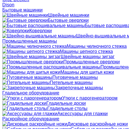
Dison
Бытовые машинки
Швейные машинки
Бытовые оверлоки
Бытовые распошив
Коверлоки
Швейно-вышивальные 
Промышленные машины
Машины челночного стежка
Машины цепного стежка
Швейные машины зигзаг
Промышленные оверлоки
Промышленн
Машины для шитья кожи
Пуговичные машины
Петельные машины
Закрепочные машины
Гладильное оборудование
Утюги с парогенератором
Гладильные доски
Гладильные столы
Аксессуары для глажки
Раскройное оборудование
Дисковые раскройные ножи