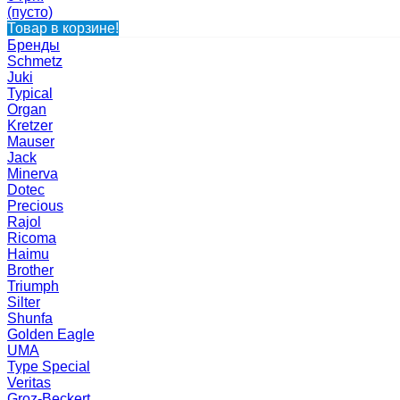
(пусто)
Товар в корзине!
Бренды
Schmetz
Juki
Typical
Organ
Kretzer
Mauser
Jack
Minerva
Dotec
Precious
Rajol
Ricoma
Haimu
Brother
Triumph
Silter
Shunfa
Golden Eagle
UMA
Type Special
Veritas
Groz-Beckert