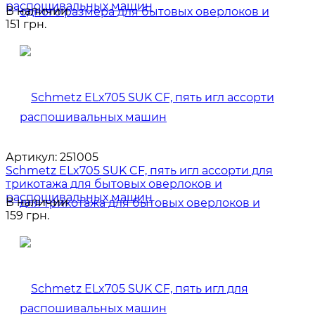
распошивальных машин
В наличии
151 грн.
Артикул:
251005
Schmetz ELx705 SUK CF, пять игл ассорти для
трикотажа для бытовых оверлоков и
распошивальных машин
В наличии
159 грн.