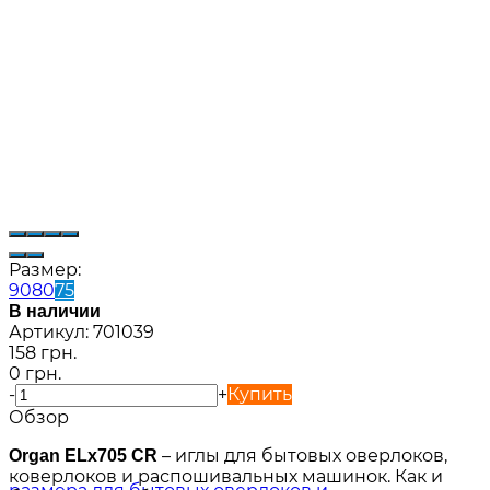
Размер:
90
80
75
В наличии
Артикул:
701039
158 грн.
0 грн.
-
+
Купить
Обзор
– иглы для бытовых оверлоков,
Organ ELx705 CR
коверлоков и распошивальных машинок. Как и