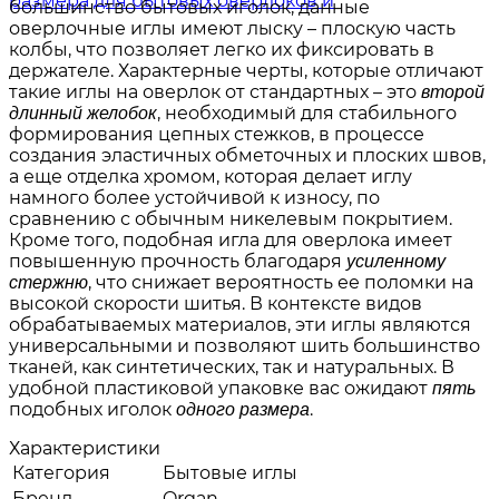
большинство бытовых иголок, данные
оверлочные иглы имеют лыску – плоскую часть
колбы, что позволяет легко их фиксировать в
держателе. Характерные черты, которые отличают
такие иглы на оверлок от стандартных – это
второй
, необходимый для стабильного
длинный желобок
формирования цепных стежков, в процессе
создания эластичных обметочных и плоских швов,
а еще отделка хромом, которая делает иглу
намного более устойчивой к износу, по
сравнению с обычным никелевым покрытием.
Кроме того, подобная игла для оверлока имеет
повышенную прочность благодаря
усиленному
, что снижает вероятность ее поломки на
стержню
высокой скорости шитья. В контексте видов
обрабатываемых материалов, эти иглы являются
универсальными и позволяют шить большинство
тканей, как синтетических, так и натуральных. В
удобной пластиковой упаковке вас ожидают
пять
подобных иголок
.
одного размера
Характеристики
Категория
Бытовые иглы
Бренд
Organ