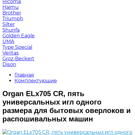
Ricoma
Haimu
Brother
Triumph
Silter
Shunfa
Golden Eagle
UMA
Type Special
Veritas
Groz-Beckert
Dison
Главная
Комплектующие
Organ ELx705 CR, пять
универсальных игл одного
размера для бытовых оверлоков и
распошивальных машин