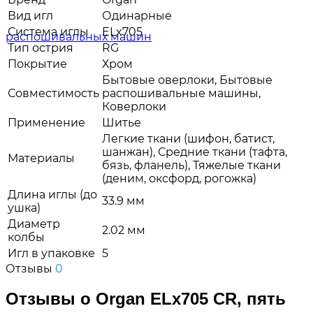
Вид игл
Одинарные
Система иглы
ELx705
Тип острия
RG
Покрытие
Хром
Бытовые оверлоки, Бытовые
Совместимость
распошивальные машины,
Коверлоки
Применение
Шитье
Легкие ткани (шифон, батист,
шанжан), Средние ткани (тафта,
Материалы
бязь, фланель), Тяжелые ткани
(деним, оксфорд, рогожка)
Длина иглы (до
33.9 мм
ушка)
Диаметр
2.02 мм
колбы
Игл в упаковке
5
Отзывы
0
Отзывы о Organ ELx705 CR, пять