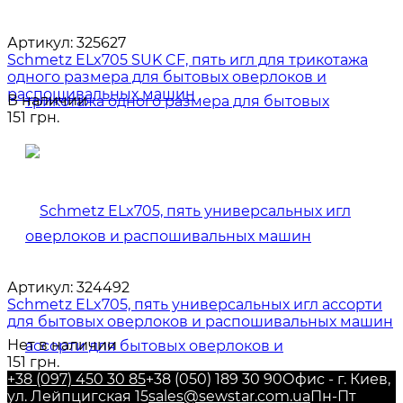
Артикул:
325627
Schmetz ELx705 SUK CF, пять игл для трикотажа
одного размера для бытовых оверлоков и
распошивальных машин
В наличии
151 грн.
Артикул:
324492
Schmetz ELx705, пять универсальных игл ассорти
для бытовых оверлоков и распошивальных машин
Нет в наличии
151 грн.
+38 (097) 450 30 85
+38 (050) 189 30 90
Офис - г. Киев,
ул. Лейпцигская 15
sales@sewstar.com.ua
Пн-Пт