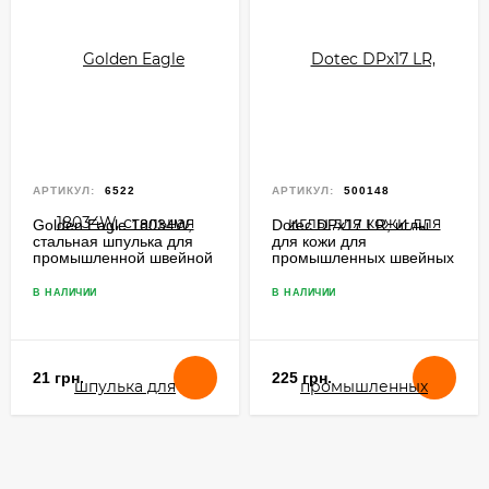
АРТИКУЛ:
6522
АРТИКУЛ:
500148
Golden Eagle 18034W,
Dotec DPx17 LR, иглы
стальная шпулька для
для кожи для
промышленной швейной
промышленных швейных
машины с увеличенным
машин с шагающей
вертикальным челноком
лапкой
В НАЛИЧИИ
В НАЛИЧИИ
21 грн.
225 грн.