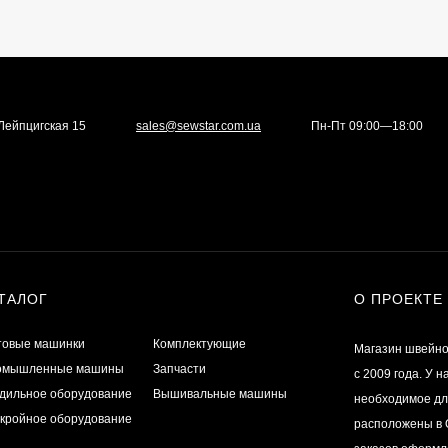
. Лейпцигская 15
sales@sewstar.com.ua
Пн-Пт 09:00—18:00
ТАЛОГ
О ПРОЕКТЕ
товые машинки
Комплектующие
Магазин швейно
омышленные машины
Запчасти
с 2009 года. У 
дильное оборудование
Вышивальные машины
необходимое дл
кройное оборудование
расположены в О