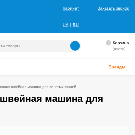
Кабинет
Заказать звонок
UA
|
RU
Корзина
0
(пусто)
Бренды
дочная швейная машина для толстых тканей
я швейная машина для