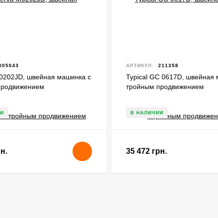
005043
АРТИКУЛ:
211358
0202JD, швейная машинка с
Typical GC 0617D, швейная
продвижением
тройным продвижением
И
В НАЛИЧИИ
н.
35 472 грн.