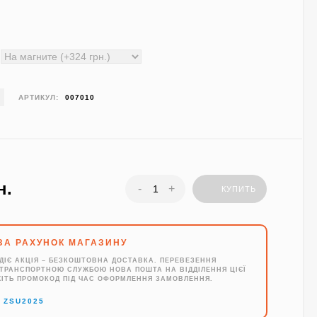
АРТИКУЛ:
007010
н.
-
+
КУПИТЬ
ЗА РАХУНОК МАГАЗИНУ
ДІЄ АКЦІЯ – БЕЗКОШТОВНА ДОСТАВКА. ПЕРЕВЕЗЕННЯ
ТРАНСПОРТНОЮ СЛУЖБОЮ НОВА ПОШТА НА ВІДДІЛЕННЯ ЦІЄЇ
ЖІТЬ ПРОМОКОД ПІД ЧАС ОФОРМЛЕННЯ ЗАМОВЛЕННЯ.
→
ZSU2025