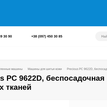
89 30 90
+38 (097) 450 30 85
ленные машины
Машины для шитья кожи
Precious PC 9622D, беспоса
us PC 9622D, беспосадочна
х тканей