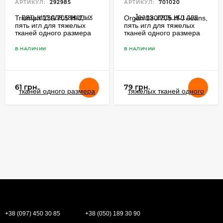
АРТИКУЛ:
292985
АРТИКУЛ:
701020
Triumph 130/705 H-J,
Organ 130/705 H-J Jeans,
пять игл для тяжелых
пять игл для тяжелых
тканей одного размера
тканей одного размера
для бытовых швейных
для бытовых швейных
машин
машин
В НАЛИЧИИ
В НАЛИЧИИ
61 грн.
79 грн.
+38 (097) 450 30 85
+38 (050) 189 30 90