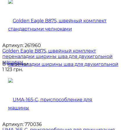
Артикул:
261960
Golden Eagle B875, швейный комплект
переналадки ширины шва для двухигольной
машины
В наличии
1 123 грн.
Артикул:
770036
UMA-165-C, приспособление для пришивания