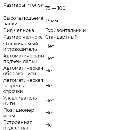
Размеры иголок
75 — 100
Высота подъема
13 мм
лапки
Вид челнока
Горизонтальный
Размер челнока
Стандартный
Отключаемый
Нет
игловодитель
Автоматический
Нет
подъем лапки
Автоматическая
Нет
обрезка нити
Автоматическая
закрепка
Нет
строчки
Улавливатель
Нет
нити
Позиционер
Нет
иглы
Встроенная
Нет
подсветка