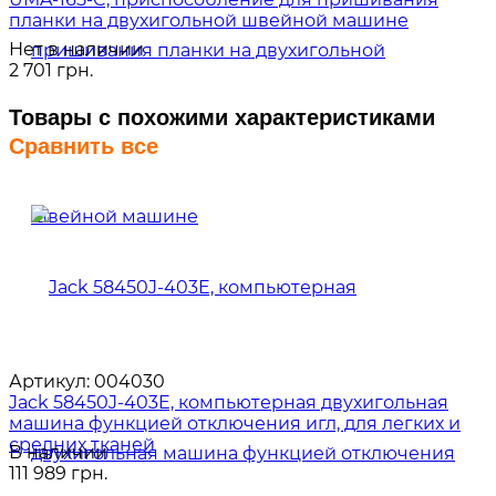
планки на двухигольной швейной машине
Нет в наличии
2 701 грн.
Товары с похожими характеристиками
Сравнить все
Артикул:
004030
Jack 58450J-403E, компьютерная двухигольная
машина функцией отключения игл, для легких и
средних тканей
В наличии
111 989 грн.