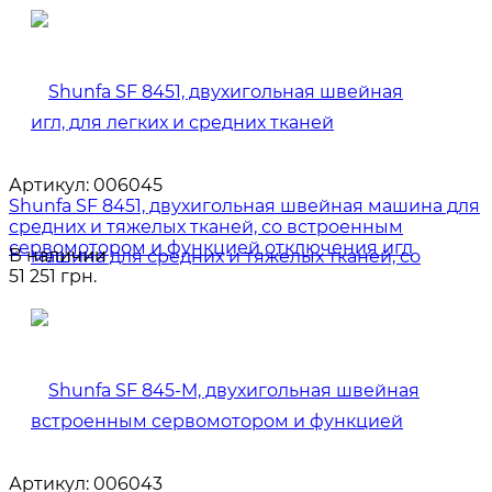
Артикул:
006045
Shunfa SF 8451, двухигольная швейная машина для
средних и тяжелых тканей, со встроенным
сервомотором и функцией отключения игл
В наличии
51 251 грн.
Артикул:
006043