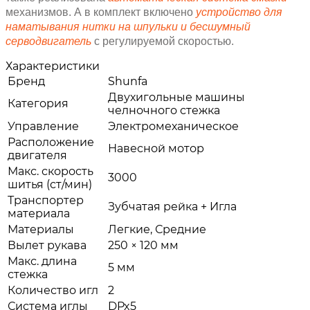
механизмов. А в комплект включено
устройство для
наматывания нитки на шпульки и бесшумный
серводвигатель
с регулируемой скоростью.
Характеристики
Бренд
Shunfa
Двухигольные машины
Категория
челночного стежка
Управление
Электромеханическое
Расположение
Навесной мотор
двигателя
Макс. скорость
3000
шитья (ст/мин)
Транспортер
Зубчатая рейка + Игла
материала
Материалы
Легкие, Средние
Вылет рукава
250 × 120 мм
Макс. длина
5 мм
стежка
Количество игл
2
Система иглы
DPx5