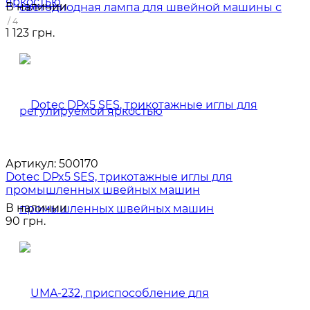
яркостью
В наличии
/ 4
1 123 грн.
Артикул:
500170
Dotec DPx5 SES, трикотажные иглы для
промышленных швейных машин
В наличии
90 грн.