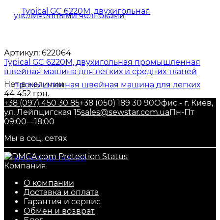
Артикул:
622064
Typical GC 6220M, двухигольная промышленная
швейная машина для легких и средних тканей
Нет в наличии
44 452 грн.
+38 (097) 450 30 85
+38 (050) 189 30 90
Офис - г. Киев,
ул. Лейпцигская 15
sales@sewstar.com.ua
Пн-Пт
09:00—18:00
Мы в соц. сетях
Компания
О компании
Доставка и оплата
Гарантия и сервис
Обмен и возврат