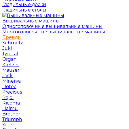
Гладильные доски
Гладильные столы
Вышивальные машины
Одноголовочные вышивальные машины
Многоголовочные вышивальные машины
Бренды
Schmetz
Juki
Typical
Organ
Kretzer
Mauser
Jack
Minerva
Dotec
Precious
Rajol
Ricoma
Haimu
Brother
Triumph
Silter