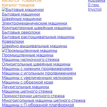
Корзина
КАТАЛОГ ТОВАРОВ
0 грн.
Каталог товаров
(пусто)
Бытовые машинки
Швейные машинки
Электромеханические машинки
Компьютерные швейные машины
Бытовые оверлоки
Бытовые распошивальные машины
Коверлоки
Швейно-вышивальные машины
Промышленные машины
Машины челночного стежка
Одноигольные швейные машины
Машины с нижним продвижением
Машины с игольным продвижением
Машины с увеличенным челноком
Машины с обрезкой края
Двухигольные машины
Машины цепного стежка
Прямострочки цепного стежка
Многоигольные машины цепного стежка
Машины с П-образной платформой