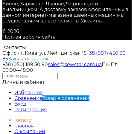
Киеве, Харькове, Львове, Черновцах и
Хмельницком. А доставку заказов оформленных в
данном интернет-магазине швейных машин мы
осуществляем во все регионы Украины.
© 2026
Полная версия сайта
Контакты
Офис - г. Киев, ул. Лейпцигская 15
+38 (097) 450 30
85
Заказать звонок
+38 (050) 189 30 90
sales@sewstar.com.ua
Пн-Пт
09:00—18:00
Личный кабинет
Избранное
Сравнение
Товар в сравнении
Вход
Регистрация
Каталог
Главная
О компании