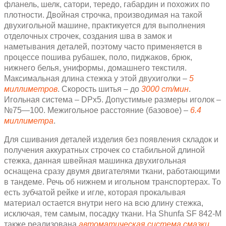
фланель, шелк, сатори, тередо, габардин и похожих по
плотности. Двойная строчка, производимая на такой
двухигольной машине, практикуется для выполнения
отделочных строчек, создания шва в замок и
наметывания деталей, поэтому часто применяется в
процессе пошива рубашек, поло, пиджаков, брюк,
нижнего белья, униформы, домашнего текстиля.
Максимальная длина стежка у этой двухиголки –
5
миллиметров
. Скорость шитья – до
3000 ст/мин
.
Игольная система – DPx5. Допустимые размеры иголок –
№75―100. Межигольное расстояние (базовое) –
6.4
миллиметра
.
Для сшивания деталей изделия без появления складок и
получения аккуратных строчек со стабильной длиной
стежка, данная швейная машинка двухигольная
оснащена сразу двумя двигателями ткани, работающими
в тандеме. Речь об нижнем и игольном транспортерах. То
есть зубчатой рейке и игле, которая прокалывая
материал остается внутри него на всю длину стежка,
исключая, тем самым, посадку ткани. На Shunfa SF 842-M
также реализована
автоматическая система смазки