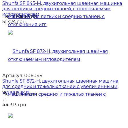
Shunfa SF 845-M, двухигольная швейная машинка
для легких и средних тканей, с отключаемым
игловодителем
Нет в наличии
51 474 грн.
Артикул:
006049
Shunfa SF 872-H, двухигольная швейная машина
для средних и тяжелых тканей с увеличенными
челноками
Нет в наличии
/ 1
44 313 грн.