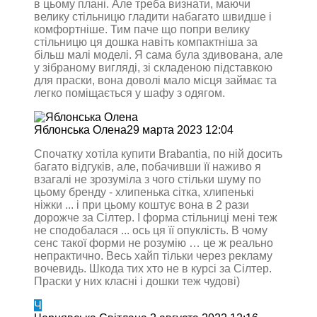
в цьому плані. Але треба визнати, маючи
велику стільницю гладити набагато швидше і
комфортніше. Тим паче що попри велику
стільницю ця дошка навіть компактніша за
більш малі моделі. Я сама була здивована, але
у зібраному вигляді, зі складеною підставкою
для праски, вона доволі мало місця займає та
легко поміщається у шафу з одягом.
Яблонська Олена
29 марта 2023 12:04
Спочатку хотіла купити Brabantia, по ній досить
багато відгуків, але, побачивши її наживо я
взагалі не зрозуміла з чого стільки шуму по
цьому бренду - хлипенька сітка, хлипенькі
ніжки ... і при цьому коштує вона в 2 рази
дорожче за Сілтер. І форма стільниці мені теж
не сподобалася ... ось ця її опуклість. В чому
сенс такої форми не розумію … це ж реально
непрактично. Весь хайп тільки через рекламу
вочевидь. Шкода тих хто не в курсі за Сілтер.
Праски у них класні і дошки теж чудові)
Ч