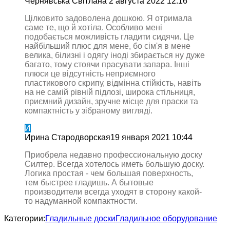
Чернявська Світлана
2 августа 2022 12:16
Цілковито задоволена дошкою. Я отримала
саме те, що й хотіла. Особливо мені
подобається можливість гладити сидячи. Це
найбільший плюс для мене, бо сім'я в мене
велика, білизні і одягу іноді збирається ну дуже
багато, тому стоячи прасувати запара. Інші
плюси це відсутність неприємного
пластикового скрипу, відмінна стійкість, навіть
на не самій рівній підлозі, широка стільниця,
приємний дизайн, зручне місце для праски та
компактність у зібраному вигляді.
И
Ирина Стародворская
19 января 2021 10:44
Приобрела недавно профессиональную доску
Силтер. Всегда хотелось иметь большую доску.
Логика простая - чем большая поверхность,
тем быстрее гладишь. А бытовые
производители всегда уходят в сторону какой-
то надуманной компактности.
Категории:
Гладильные доски
Гладильное оборудование