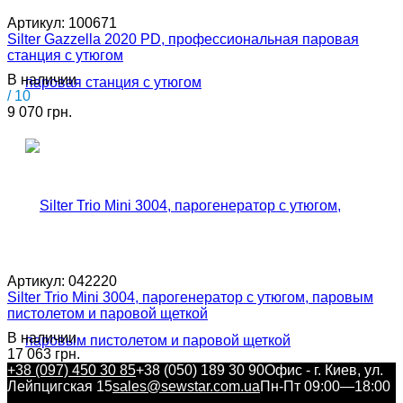
Артикул:
100671
Silter Gazzella 2020 PD, профессиональная паровая
станция с утюгом
В наличии
/ 10
9 070 грн.
Артикул:
042220
Silter Trio Mini 3004, парогенератор с утюгом, паровым
пистолетом и паровой щеткой
В наличии
17 063 грн.
+38 (097) 450 30 85
+38 (050) 189 30 90
Офис - г. Киев, ул.
Лейпцигская 15
sales@sewstar.com.ua
Пн-Пт 09:00—18:00