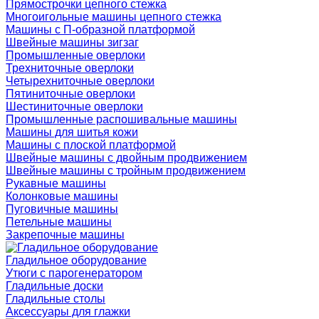
Прямострочки цепного стежка
Многоигольные машины цепного стежка
Машины с П-образной платформой
Швейные машины зигзаг
Промышленные оверлоки
Трехниточные оверлоки
Четырехниточные оверлоки
Пятиниточные оверлоки
Шестиниточные оверлоки
Промышленные распошивальные машины
Машины для шитья кожи
Машины с плоской платформой
Швейные машины с двойным продвижением
Швейные машины с тройным продвижением
Рукавные машины
Колонковые машины
Пуговичные машины
Петельные машины
Закрепочные машины
Гладильное оборудование
Утюги с парогенератором
Гладильные доски
Гладильные столы
Аксессуары для глажки