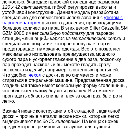
легкостью, благодаря широкой столешнице размером
120 х 42 сантиметра
, гибкой регулировки высоты и
устойчивой конструкции. Данная модель разработана
специально для совместного использования с
утюгом с
парогенератором
высокого давления, производящими
большое количество пара. В этих целях Silter Gazzella SM
GZM 900S имеет
складную подставку
для паровой
станции, «дышащий»
каркас из металлической сетки
и
специальное покрытие, которое пропускает пар и
предотвращает намокание одежды. Все это позволяет
максимально использовать преимущества мощного
сухого пара и ускоряет глажение в два раза, поскольку
пар проходит насквозь и вы можете гладить сразу
несколько изделий, например, сложенных простыней.
Что удобно,
чехол
с доски легко снимается и может
стираться в стиральной машине. Представленная доска
гладильная также имеет консольную форму столешницы,
что облегчает глажку блузок и рубашек. Вы сможете
прогладить область спины и плеч за один раз, быстро и
легко.
Важный нюанс конструкции этой складной гладильной
доски – прочные металлические ножки, которые легко
выдерживают вес
до 50 килограмм
. На концах ножек
предусмотрены резиновые заглушки, для лучшей