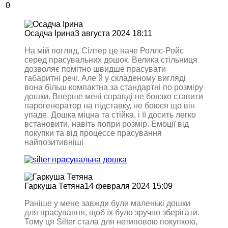
0
Осадча Ірина
3 августа 2024 18:11
На мій погляд, Сілтер це наче Роллс-Ройс
серед прасувальних дошок. Велика стільниця
дозволяє помітно швидше прасувати
габаритні речі. Але й у складеному вигляді
вона більш компактна за стандартні по розміру
дошки. Вперше мені справді не боязко ставити
парогенератор на підставку, не боюся що він
упаде. Дошка міцна та стійка, і її досить легко
встановити, навіть попри розмір. Емоції від
покупки та від процессе прасування
найпозитивніші
Гаркуша Тетяна
14 февраля 2024 15:09
Раніше у мене завжди були маленькі дошки
для прасування, щоб їх було зручно зберігати.
Тому ця Silter стала для нетиповою покупкою,