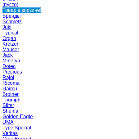
(пусто)
Товар в корзине!
Бренды
Schmetz
Juki
Typical
Organ
Kretzer
Mauser
Jack
Minerva
Dotec
Precious
Rajol
Ricoma
Haimu
Brother
Triumph
Silter
Shunfa
Golden Eagle
UMA
Type Special
Veritas
Groz-Beckert