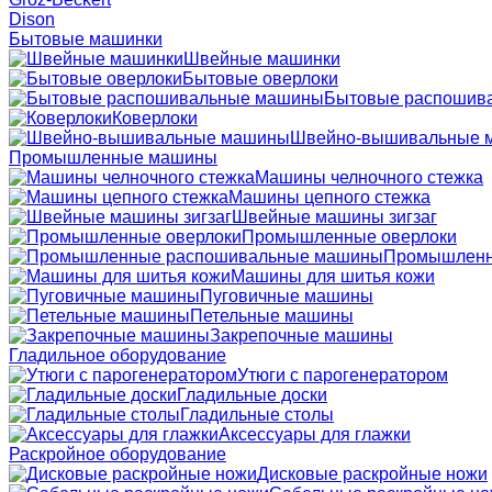
Dison
Бытовые машинки
Швейные машинки
Бытовые оверлоки
Бытовые распошив
Коверлоки
Швейно-вышивальные 
Промышленные машины
Машины челночного стежка
Машины цепного стежка
Швейные машины зигзаг
Промышленные оверлоки
Промышленн
Машины для шитья кожи
Пуговичные машины
Петельные машины
Закрепочные машины
Гладильное оборудование
Утюги с парогенератором
Гладильные доски
Гладильные столы
Аксессуары для глажки
Раскройное оборудование
Дисковые раскройные ножи