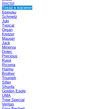
(пусто)
Товар в корзине!
Бренды
Schmetz
Juki
Typical
Organ
Kretzer
Mauser
Jack
Minerva
Dotec
Precious
Rajol
Ricoma
Haimu
Brother
Triumph
Silter
Shunfa
Golden Eagle
UMA
Type Special
Veritas
Groz-Beckert