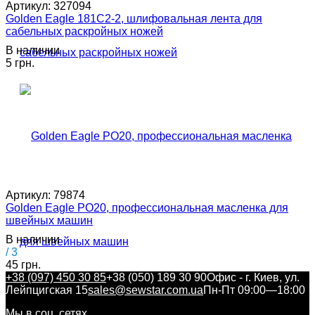
Артикул:
327094
Golden Eagle 181C2-2, шлифовальная лента для
сабельных раскройных ножей
В наличии
5 грн.
Артикул:
79874
Golden Eagle PO20, профессиональная масленка для
швейных машин
В наличии
/ 3
45 грн.
+38 (097) 450 30 85
+38 (050) 189 30 90
Офис - г. Киев, ул.
Лейпцигская 15
sales@sewstar.com.ua
Пн-Пт 09:00—18:00
Мы в соц. сетях