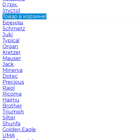
0 грн.
(пусто)
Товар в корзине!
Бренды
Schmetz
Juki
Typical
Organ
Kretzer
Mauser
Jack
Minerva
Dotec
Precious
Rajol
Ricoma
Haimu
Brother
Triumph
Silter
Shunfa
Golden Eagle
UMA