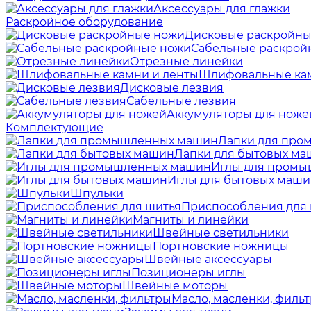
Аксессуары для глажки
Раскройное оборудование
Дисковые раскройны
Сабельные раскрой
Отрезные линейки
Шлифовальные кам
Дисковые лезвия
Сабельные лезвия
Аккумуляторы для ноже
Комплектующие
Лапки для пр
Лапки для бытовых м
Иглы для пром
Иглы для бытовых маш
Шпульки
Приспособления для
Магниты и линейки
Швейные светильники
Портновские ножницы
Швейные аксессуары
Позиционеры иглы
Швейные моторы
Масло, масленки, филь