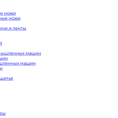
е ножи
ные ножи
ни и ленты
й
омышленных машин
ашин
ышленных машин
ин
 шитья
тры