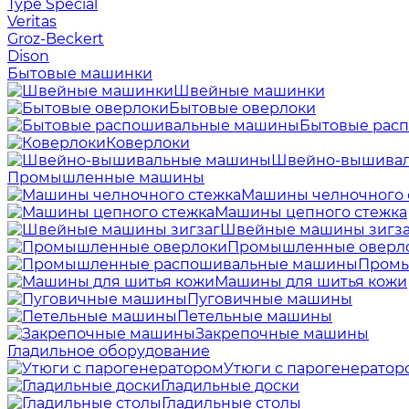
Type Special
Veritas
Groz-Beckert
Dison
Бытовые машинки
Швейные машинки
Бытовые оверлоки
Бытовые рас
Коверлоки
Швейно-вышива
Промышленные машины
Машины челночного 
Машины цепного стежка
Швейные машины зигза
Промышленные оверл
Промы
Машины для шитья кожи
Пуговичные машины
Петельные машины
Закрепочные машины
Гладильное оборудование
Утюги с парогенератор
Гладильные доски
Гладильные столы