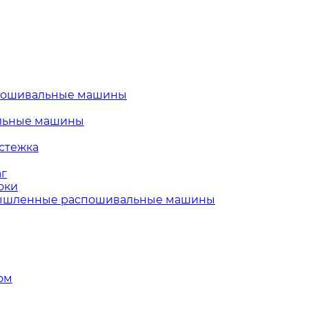
пошивальные машины
льные машины
стежка
г
оки
шленные распошивальные машины
ом