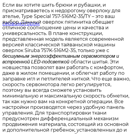
Если вы хотите шить брюки и рубашки, и
присматриваетесь к недорогому оверлоку для
ателье, Type Special 757-516M2-35/TY – это ваш
выбор. Данный оверлок пятинитка обещает
отличное соотношение цены и качества и
универсальность. В плане конструкции,
представленная модель является современной
версией классической тайваньской машины
оверлок Siruba 757K-516М2-35, только уже с
бесшумным энергоэффективным сервомотором и
области шитья. Эти
встроенной LED-подсветкой
новшества позволят вам работать с комфортом,
даже в жилом помещении, и облегчат работу по
заправке игл и петлителей ниткой. Что еще важно,
скорость сервомотора легко регулируется,
поэтому вы всегда сможете установить
минимальную и максимальную скорость обметки,
так как нужно вам на конкретной операции. Все
настройки производятся через удобную панель
управления. Для транспортировки ткани
предусмотрен дифференциальный механизм
продвижения материала, состоящий из основной
и дополнительной гребенок, установленных до и