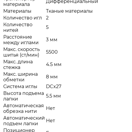
Дифференциальный
материала
Материалы
Тканые материалы
Количество игл
2
Количество
5
нитей
Расстояние
3 мм
между иглами
Макс. скорость
5500
шитья (ст/мин)
Макс. длина
4.5 мм
стежка
Макс. ширина
8 мм
обметки
Система иглы
DCx27
Высота подъема
5.5 мм
лапки
Автоматическая
Нет
обрезка нити
Автоматический
Нет
подъем лапки
Позиционер