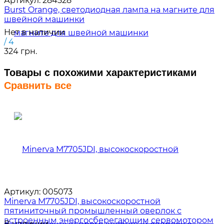
Артикул:
284528
Burst Orange, светодиодная лампа на магните для
швейной машинки
Нет в наличии
/ 4
324 грн.
Товары с похожими характеристиками
Сравнить все
Артикул:
005073
Minerva M7705JDI, высокоскоростной
пятиниточный промышленный оверлок с
встроенным энергосберегающим сервомотором
В наличии