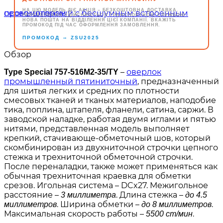
НА ЦЮ МОДЕЛЬ ДІЄ АКЦІЯ – БЕЗКОШТОВНА ДОСТАВКА.
ПЕРЕВЕЗЕННЯ ЗДІЙСНЮЄТЬСЯ ТРАНСПОРТНОЮ СЛУЖБОЮ
НОВА ПОШТА НА ВІДДІЛЕННЯ ЦІЄЇ КОМПАНІЇ. ВКАЖІТЬ
ПРОМОКОД ПІД ЧАС ОФОРМЛЕННЯ ЗАМОВЛЕННЯ.
→
ПРОМОКОД
ZSU2025
Обзор
–
оверлок
Type Special 757-516M2-35/TY
промышленный пятиниточный
, предназначенный
для шитья легких и средних по плотности
смесовых тканей и тканых материалов, наподобие
тика, поплина, штапеля, фланели, сатина, саржи. В
заводской наладке, работая двумя иглами и пятью
нитями, представленная модель выполняет
крепкий, стачивающе-обметочный шов, который
скомбинирован из двухниточной строчки цепного
стежка и трехниточной обметочной строчки.
После переналадки, также может применяться как
обычная трехниточная краевка для обметки
срезов. Игольная система – DCx27. Межигольное
расстояние –
. Длина стежка –
3 миллиметра
до 4.5
. Ширина обметки –
.
миллиметров
до 8 миллиметров
Максимальная скорость работы –
.
5500 ст/мин