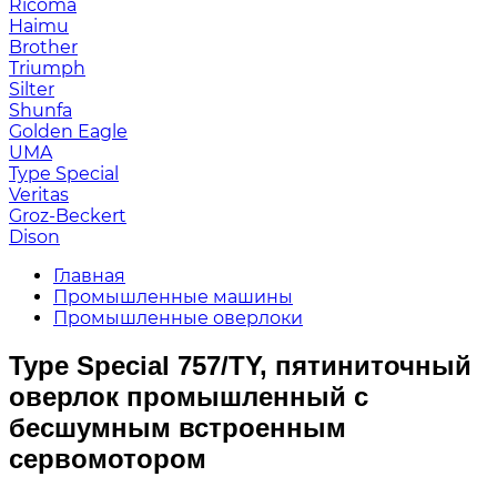
Ricoma
Haimu
Brother
Triumph
Silter
Shunfa
Golden Eagle
UMA
Type Special
Veritas
Groz-Beckert
Dison
Главная
Промышленные машины
Промышленные оверлоки
Type Special 757/TY, пятиниточный
оверлок промышленный с
бесшумным встроенным
сервомотором