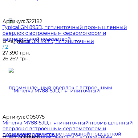
Артикул:
322182
Typical GN 895D, пятиниточный промышленный
оверлок с встроенным сервомотором и
светодиодной подсветкой
В наличии
/ 2
27 390 грн.
26 267 грн.
Артикул:
005075
Minerva M788-5JD, пятиниточный промышленный
оверлок с встроенным сервомотором и
позиционером иглы
Нет в наличии