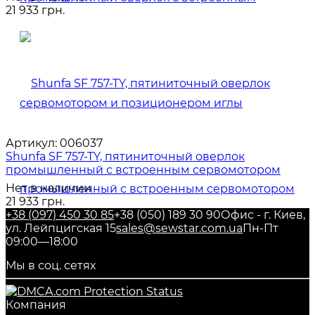
21 933 грн.
Артикул:
006037
Shunfa SF 757-TY, пятиниточный оверлок
промышленный с встроенным сервомотором
Нет в наличии
21 933 грн.
+38 (097) 450 30 85
+38 (050) 189 30 90
Офис - г. Киев,
ул. Лейпцигская 15
sales@sewstar.com.ua
Пн-Пт
09:00—18:00
Мы в соц. сетях
Компания