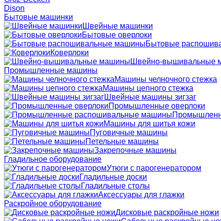
Dison
Бытовые машинки
Швейные машинки
Бытовые оверлоки
Бытовые распошив
Коверлоки
Швейно-вышивальные 
Промышленные машины
Машины челночного стежка
Машины цепного стежка
Швейные машины зигзаг
Промышленные оверлоки
Промышленн
Машины для шитья кожи
Пуговичные машины
Петельные машины
Закрепочные машины
Гладильное оборудование
Утюги с парогенератором
Гладильные доски
Гладильные столы
Аксессуары для глажки
Раскройное оборудование
Дисковые раскройные ножи