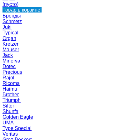
(пусто)
Товар в корзине!
Бренды
Schmetz
Juki
Typical
Organ
Kretzer
Mauser
Jack
Minerva
Dotec
Precious
Rajol
Ricoma
Haimu
Brother
Triumph
Silter
Shunfa
Golden Eagle
UMA
Type Special
Veritas
Groz-Beckert