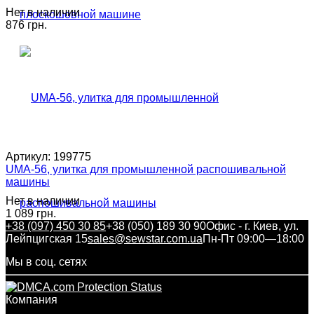
Нет в наличии
876 грн.
Артикул:
199775
UMA-56, улитка для промышленной распошивальной
машины
Нет в наличии
1 089 грн.
+38 (097) 450 30 85
+38 (050) 189 30 90
Офис - г. Киев, ул.
Лейпцигская 15
sales@sewstar.com.ua
Пн-Пт 09:00—18:00
Мы в соц. сетях
Компания