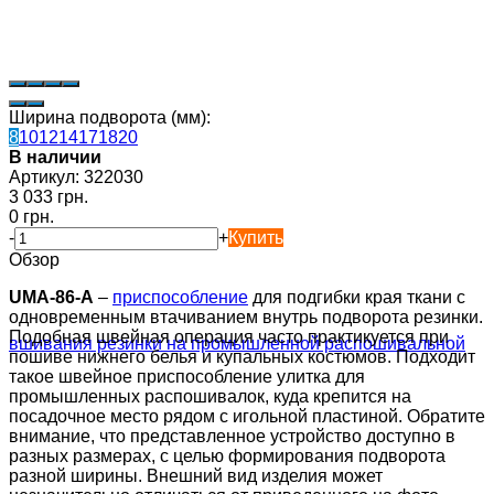
Ширина подворота (мм):
8
10
12
14
17
18
20
В наличии
Артикул:
322030
3 033 грн.
0 грн.
-
+
Купить
Обзор
UMA-86-A
–
приспособление
для подгибки края ткани с
одновременным втачиванием внутрь подворота резинки.
Подобная швейная операция часто практикуется при
пошиве нижнего белья и купальных костюмов. Подходит
такое швейное приспособление улитка для
промышленных распошивалок, куда крепится на
посадочное место рядом с игольной пластиной. Обратите
внимание, что представленное устройство доступно в
разных размерах, с целью формирования подворота
разной ширины. Внешний вид изделия может