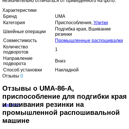
незначительно отличаться от приведенного на фото.
Характеристики
Бренд
UMA
Категория
Приспособления,
Улитки
Подгибка края, Вшивание
Швейные операции
резинки
Совместимость
Промышленные распошивалки
Количество
1
подворотов
Направление
Вниз
подворота
Способ установки
Накладной
Отзывы
0
Отзывы о UMA-86-A,
приспособление для подгибки края
и вшивания резинки на
промышленной распошивальной
машине