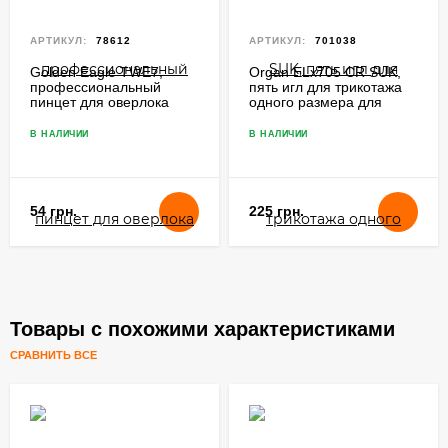
АРТИКУЛ:
78612
АРТИКУЛ:
701038
Golden Eagle TWE7,
Organ ELx705 CR SUK,
профессиональный
пять игл для трикотажа
пинцет для оверлока
одного размера для
бытовых оверлоков и
распошивальных машин
В НАЛИЧИИ
В НАЛИЧИИ
54 грн.
225 грн.
Товары с похожими характеристиками
СРАВНИТЬ ВСЕ