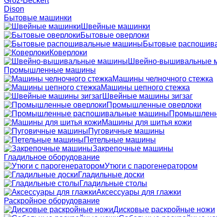
Groz-Beckert
Dison
Бытовые машинки
Швейные машинки
Бытовые оверлоки
Бытовые распошив
Коверлоки
Швейно-вышивальные 
Промышленные машины
Машины челночного стежка
Машины цепного стежка
Швейные машины зигзаг
Промышленные оверлоки
Промышленн
Машины для шитья кожи
Пуговичные машины
Петельные машины
Закрепочные машины
Гладильное оборудование
Утюги с парогенератором
Гладильные доски
Гладильные столы
Аксессуары для глажки
Раскройное оборудование
Дисковые раскройные ножи