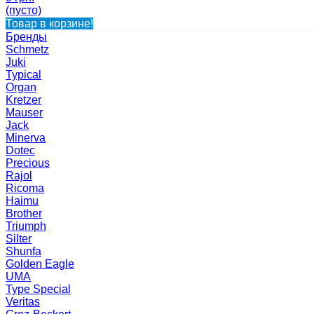
(пусто)
Товар в корзине!
Бренды
Schmetz
Juki
Typical
Organ
Kretzer
Mauser
Jack
Minerva
Dotec
Precious
Rajol
Ricoma
Haimu
Brother
Triumph
Silter
Shunfa
Golden Eagle
UMA
Type Special
Veritas