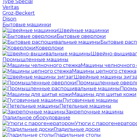
Type Special
Veritas
Groz-Beckert
Dison
Бытовые машинки
Швейные машинки
Бытовые оверлоки
Бытовые рас
Коверлоки
Швейно-вышива
Промышленные машины
Машины челночного 
Машины цепного стежка
Швейные машины зигза
Промышленные оверл
Промы
Машины для шитья кожи
Пуговичные машины
Петельные машины
Закрепочные машины
Гладильное оборудование
Утюги с парогенератор
Гладильные доски
Гладильные столы