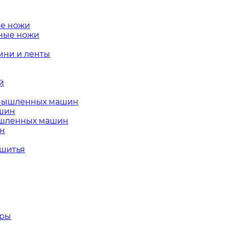
е ножи
ные ножи
ни и ленты
й
омышленных машин
ашин
ышленных машин
ин
 шитья
тры