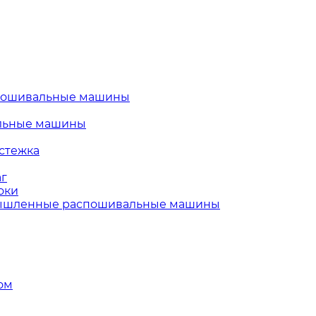
пошивальные машины
льные машины
стежка
г
оки
шленные распошивальные машины
ом