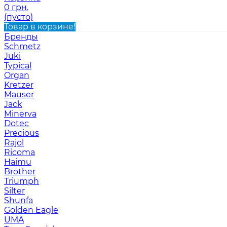
0 грн.
(пусто)
Товар в корзине!
Бренды
Schmetz
Juki
Typical
Organ
Kretzer
Mauser
Jack
Minerva
Dotec
Precious
Rajol
Ricoma
Haimu
Brother
Triumph
Silter
Shunfa
Golden Eagle
UMA