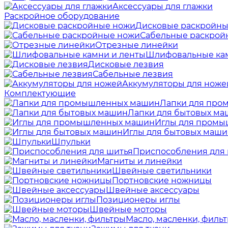
Аксессуары для глажки
Раскройное оборудование
Дисковые раскройны
Сабельные раскрой
Отрезные линейки
Шлифовальные кам
Дисковые лезвия
Сабельные лезвия
Аккумуляторы для ноже
Комплектующие
Лапки для пр
Лапки для бытовых м
Иглы для пром
Иглы для бытовых маш
Шпульки
Приспособления для
Магниты и линейки
Швейные светильники
Портновские ножницы
Швейные аксессуары
Позиционеры иглы
Швейные моторы
Масло, масленки, филь