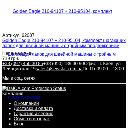
Артикул:
62087
Golden Eagle 210-94107 + 210-95104, комплект шагающих
лапок для швейной машины с тройным продвижением
Нет в наличии
719 грн.
+38 (097) 450 30 85
+38 (050) 189 30 90
Офис - г. Киев, ул.
Лейпцигская 15
sales@sewstar.com.ua
Пн-Пт 09:00—18:00
Мы в соц. сетях
Компания
О компании
Доставка и оплата
Гарантия и сервис
Обмен и возврат
Блог