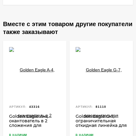
Вместе с этим товаром другие покупатели
также заказывают
АРТИКУЛ:
43316
АРТИКУЛ:
81110
Golden Eagle A-4,
Golden Eagle G-7,
окантователь в 2
ограничительная
сложения для
откидная линейка для
промышленных
швейной машины
швейных машин
В НАЛИЧИИ
В НАЛИЧИИ