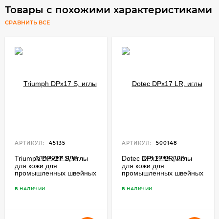
Товары с похожими характеристиками
СРАВНИТЬ ВСЕ
АРТИКУЛ:
45135
АРТИКУЛ:
500148
Triumph DPx17 S, иглы
Dotec DPx17 LR, иглы
для кожи для
для кожи для
промышленных швейных
промышленных швейных
машин с шагающей
машин с шагающей
лапкой
лапкой
В НАЛИЧИИ
В НАЛИЧИИ