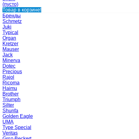
(пусто)
Товар в корзине!
Бренды
Schmetz
Juki
Typical
Organ
Kretzer
Mauser
Jack
Minerva
Dotec
Precious
Rajol
Ricoma
Haimu
Brother
Triumph
Silter
Shunfa
Golden Eagle
UMA
Type Special
Veritas
Groz-Beckert