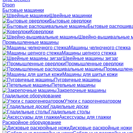
Dison
Бытовые машинки
Швейные машинки
Бытовые оверлоки
Бытовые распошив
Коверлоки
Швейно-вышивальные 
Промышленные машины
Машины челночного стежка
Машины цепного стежка
Швейные машины зигзаг
Промышленные оверлоки
Промышленн
Машины для шитья кожи
Пуговичные машины
Петельные машины
Закрепочные машины
Гладильное оборудование
Утюги с парогенератором
Гладильные доски
Гладильные столы
Аксессуары для глажки
Раскройное оборудование
Дисковые раскройные ножи