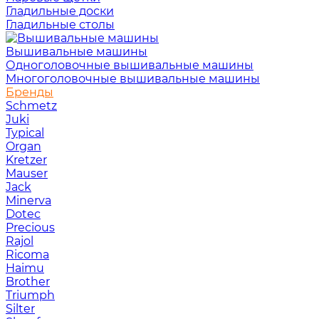
Гладильные доски
Гладильные столы
Вышивальные машины
Одноголовочные вышивальные машины
Многоголовочные вышивальные машины
Бренды
Schmetz
Juki
Typical
Organ
Kretzer
Mauser
Jack
Minerva
Dotec
Precious
Rajol
Ricoma
Haimu
Brother
Triumph
Silter