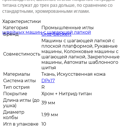
титана служат до трех раз дольше, по сравнению со
стандартными, хромированными иглами.
Характеристики
Категория
Промышленные иглы
Бренд
Groz-Beckert
Машины с шагающей лапкой с
плоской платформой, Рукавные
машины, Колонковые машины с
Совместимость
шагающей лапкой, Закрепочные
машины, Автоматы шаблонного
шитья
Материалы
Ткань, Искусственная кожа
Система иглы
DPx17
Тип острия
R
Покрытие
Хром + Нитрид-титан
Длина иглы (до
39 мм
ушка)
Диаметр
1.99 мм
колбы
Игл в упаковке
10