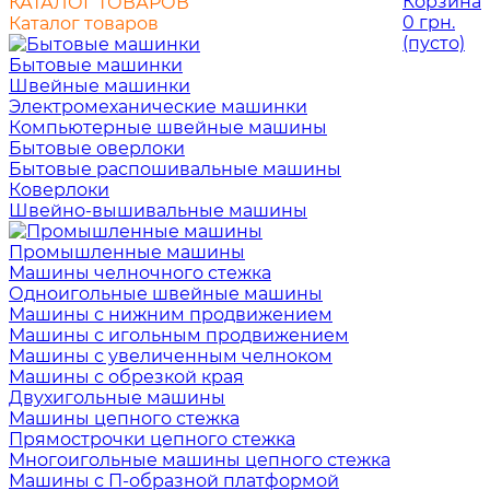
Корзина
КАТАЛОГ ТОВАРОВ
0 грн.
Каталог товаров
(пусто)
Бытовые машинки
Швейные машинки
Электромеханические машинки
Компьютерные швейные машины
Бытовые оверлоки
Бытовые распошивальные машины
Коверлоки
Швейно-вышивальные машины
Промышленные машины
Машины челночного стежка
Одноигольные швейные машины
Машины с нижним продвижением
Машины с игольным продвижением
Машины с увеличенным челноком
Машины с обрезкой края
Двухигольные машины
Машины цепного стежка
Прямострочки цепного стежка
Многоигольные машины цепного стежка
Машины с П-образной платформой