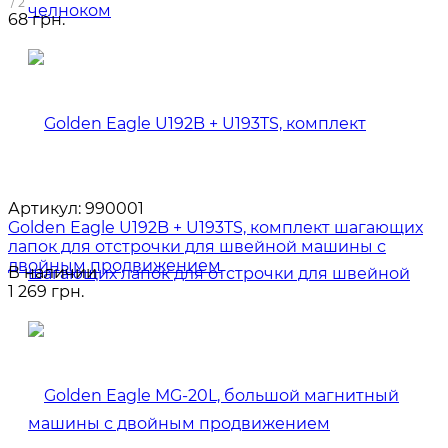
/ 2
68 грн.
Артикул:
990001
Golden Eagle U192B + U193TS, комплект шагающих
лапок для отстрочки для швейной машины с
двойным продвижением
В наличии
1 269 грн.