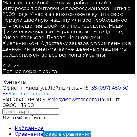
Магазин швейной техники, работающий в
интересах любителей и профессионалов шитья с
2009 года. У нас вы легко сможете купить свою
первую швейную машину или все необходимое
для оснащения швейного производства. Наши
физические магазины расположены в Одессе,
Киеве, Харькове, Львове, Черновцах и
Хмельницком. А доставку заказов оформленных в
данном интернет-магазине швейных машин мы
осуществляем во все регионы Украины.
© 2026
Полная версия сайта
Контакты
Офис - г. Киев, ул. Лейпцигская 15
+38 (097) 450 30
85
Заказать звонок
+38 (050) 189 30 90
sales@sewstar.com.ua
Пн-Пт
09:00—18:00
Личный кабинет
Избранное
Сравнение
Товар в сравнении