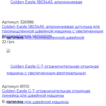
Артикул:
326986
Golden Eagle 18034AS, алюминиевая шпулька для
промышленной швейной машины с увеличенным
вертикальным челноком
В наличии
22 грн.
Артикул:
81110
Golden Eagle G-7, ограничительная откидная
линейка для швейной машины
В наличии