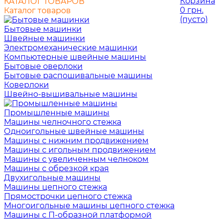
Корзина
КАТАЛОГ ТОВАРОВ
0 грн.
Каталог товаров
(пусто)
Бытовые машинки
Швейные машинки
Электромеханические машинки
Компьютерные швейные машины
Бытовые оверлоки
Бытовые распошивальные машины
Коверлоки
Швейно-вышивальные машины
Промышленные машины
Машины челночного стежка
Одноигольные швейные машины
Машины с нижним продвижением
Машины с игольным продвижением
Машины с увеличенным челноком
Машины с обрезкой края
Двухигольные машины
Машины цепного стежка
Прямострочки цепного стежка
Многоигольные машины цепного стежка
Машины с П-образной платформой