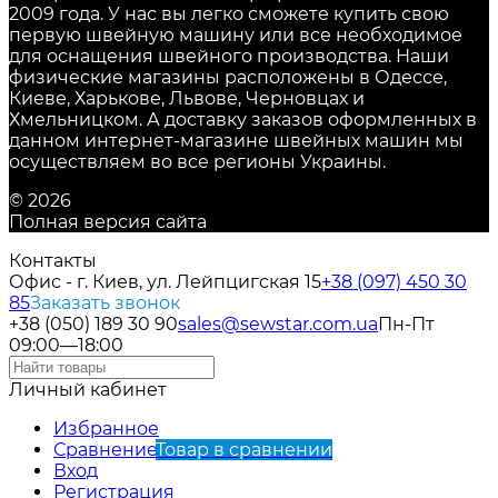
2009 года. У нас вы легко сможете купить свою
первую швейную машину или все необходимое
для оснащения швейного производства. Наши
физические магазины расположены в Одессе,
Киеве, Харькове, Львове, Черновцах и
Хмельницком. А доставку заказов оформленных в
данном интернет-магазине швейных машин мы
осуществляем во все регионы Украины.
© 2026
Полная версия сайта
Контакты
Офис - г. Киев, ул. Лейпцигская 15
+38 (097) 450 30
85
Заказать звонок
+38 (050) 189 30 90
sales@sewstar.com.ua
Пн-Пт
09:00—18:00
Личный кабинет
Избранное
Сравнение
Товар в сравнении
Вход
Регистрация