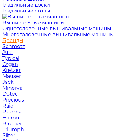
Гладильные доски
Гладильные столы
Вышивальные машины
Одноголовочные вышивальные машины
Многоголовочные вышивальные машины
Бренды
Schmetz
Juki
Typical
Organ
Kretzer
Mauser
Jack
Minerva
Dotec
Precious
Rajol
Ricoma
Haimu
Brother
Triumph
Silter