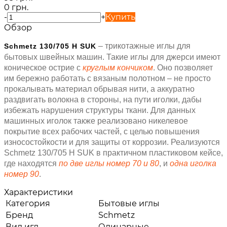
0 грн.
-
+
Купить
Обзор
– трикотажные иглы для
Schmetz 130/705 H SUK
бытовых швейных машин. Такие иглы для джерси имеют
коническое острие с
круглым кончиком
. Оно позволяет
им бережно работать с вязаным полотном – не просто
прокалывать материал обрывая нити, а аккуратно
раздвигать волокна в стороны, на пути иголки, дабы
избежать нарушения структуры ткани. Для данных
машинных иголок также реализовано никелевое
покрытие всех рабочих частей, с целью повышения
износостойкости и для защиты от коррозии. Реализуются
Schmetz 130/705 H SUK в практичном пластиковом кейсе,
где находятся
по две иглы номер 70 и 80
, и
одна иголка
номер 90
.
Характеристики
Категория
Бытовые иглы
Бренд
Schmetz
Вид игл
Одинарные