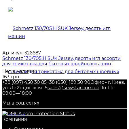
Артикул:
326687
Schmetz 130/705 H SUK Jersey, десять игл ассорти
для трикотажа для бытовых швейных машин
Нет в наличии
163 грн.
+38 (097) 450 30 85
+38 (050) 189 30 90
Офис - г. Киев,
ул. Лейпцигская 15
sales@sewstar.com.ua
Пн-Пт
09:00—18:00
Мы в соц. сетях
Компания