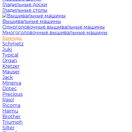
Гладильные доски
Гладильные столы
Вышивальные машины
Одноголовочные вышивальные машины
Многоголовочные вышивальные машины
Бренды
Schmetz
Juki
Typical
Organ
Kretzer
Mauser
Jack
Minerva
Dotec
Precious
Rajol
Ricoma
Haimu
Brother
Triumph
Silter