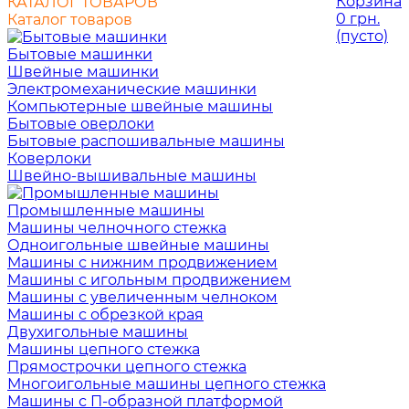
Корзина
КАТАЛОГ ТОВАРОВ
0 грн.
Каталог товаров
(пусто)
Бытовые машинки
Швейные машинки
Электромеханические машинки
Компьютерные швейные машины
Бытовые оверлоки
Бытовые распошивальные машины
Коверлоки
Швейно-вышивальные машины
Промышленные машины
Машины челночного стежка
Одноигольные швейные машины
Машины с нижним продвижением
Машины с игольным продвижением
Машины с увеличенным челноком
Машины с обрезкой края
Двухигольные машины
Машины цепного стежка
Прямострочки цепного стежка
Многоигольные машины цепного стежка
Машины с П-образной платформой