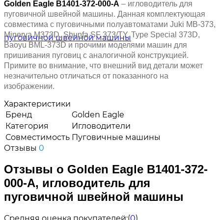
Golden Eagle B1401-372-000-A
– игловодитель для
пуговичной швейной машины. Данная комплектующая
совместима с пуговичными полуавтоматами Juki MB-373,
Minerva M373D, Shunfa SF 373/TY, Type Special 373D,
Baoyu BML-373D
и прочими моделями машин для
пришивания пуговиц с аналогичной конструкцией.
Примите во внимание, что внешний вид детали может
незначительно отличаться от показанного на
изображении.
Характеристики
Бренд
Golden Eagle
Категория
Игловодители
Совместимость
Пуговичные машины
Отзывы
0
Отзывы о Golden Eagle B1401-372-
000-A, игловодитель для
пуговичной швейной машины
Средняя оценка покупателей:
(
0
)