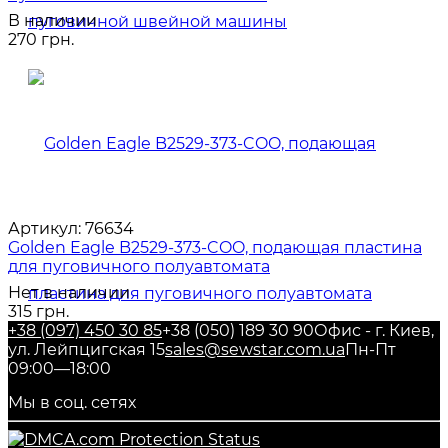
В наличии
270 грн.
Артикул:
76634
Golden Eagle B2529-373-COO, подающая пластина
для пуговичного полуавтомата
Нет в наличии
315 грн.
+38 (097) 450 30 85
+38 (050) 189 30 90
Офис - г. Киев,
ул. Лейпцигская 15
sales@sewstar.com.ua
Пн-Пт
09:00—18:00
Мы в соц. сетях