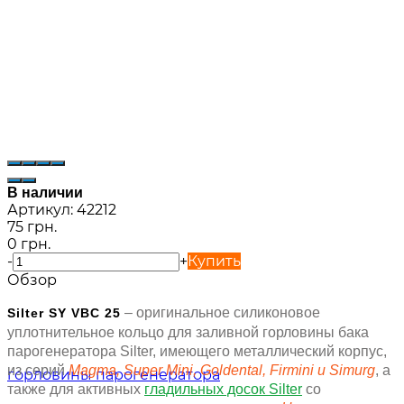
В наличии
Артикул:
42212
75 грн.
0 грн.
-
+
Купить
Обзор
– оригинальное силиконовое
Silter SY VBC 25
уплотнительное кольцо для заливной горловины бака
парогенератора Silter, имеющего металлический корпус,
из серий
Magma, Super Mini, Goldental, Firmini и Simurg
, а
также для активных
гладильных досок Silter
со