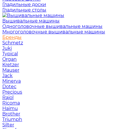
Гладильные доски
Гладильные столы
Вышивальные машины
Одноголовочные вышивальные машины
Многоголовочные вышивальные машины
Бренды
Schmetz
Juki
Typical
Organ
Kretzer
Mauser
Jack
Minerva
Dotec
Precious
Rajol
Ricoma
Haimu
Brother
Triumph
Silter