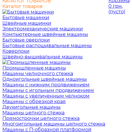
Корзина
КАТАЛОГ ТОВАРОВ
0 грн.
Каталог товаров
(пусто)
Бытовые машинки
Швейные машинки
Электромеханические машинки
Компьютерные швейные машины
Бытовые оверлоки
Бытовые распошивальные машины
Коверлоки
Швейно-вышивальные машины
Промышленные машины
Машины челночного стежка
Одноигольные швейные машины
Машины с нижним продвижением
Машины с игольным продвижением
Машины с увеличенным челноком
Машины с обрезкой края
Двухигольные машины
Машины цепного стежка
Прямострочки цепного стежка
Многоигольные машины цепного стежка
Машины с П-образной платформой