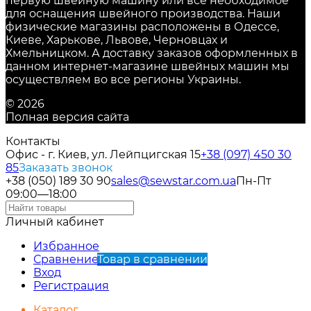
первую швейную машину или все необходимое
для оснащения швейного производства. Наши
физические магазины расположены в Одессе,
Киеве, Харькове, Львове, Черновцах и
Хмельницком. А доставку заказов оформленных в
данном интернет-магазине швейных машин мы
осуществляем во все регионы Украины.
© 2026
Полная версия сайта
Контакты
Офис - г. Киев, ул. Лейпцигская 15
+38 (097) 450 30
85
Заказать звонок
+38 (050) 189 30 90
sales@sewstar.com.ua
Пн-Пт
09:00—18:00
Личный кабинет
Избранное
Сравнение
Товар в сравнении
Вход
Регистрация
Каталог