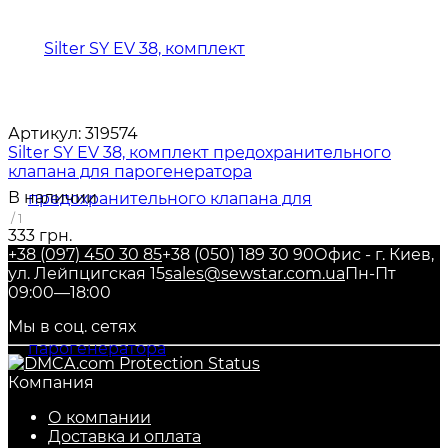
Артикул:
319574
Silter SY EV 38, комплект предохранительного
клапана для парогенератора
В наличии
/ 1
333 грн.
+38 (097) 450 30 85
+38 (050) 189 30 90
Офис - г. Киев,
ул. Лейпцигская 15
sales@sewstar.com.ua
Пн-Пт
09:00—18:00
Мы в соц. сетях
Компания
О компании
Доставка и оплата