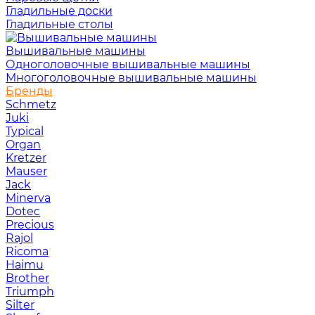
Гладильные доски
Гладильные столы
Вышивальные машины
Одноголовочные вышивальные машины
Многоголовочные вышивальные машины
Бренды
Schmetz
Juki
Typical
Organ
Kretzer
Mauser
Jack
Minerva
Dotec
Precious
Rajol
Ricoma
Haimu
Brother
Triumph
Silter