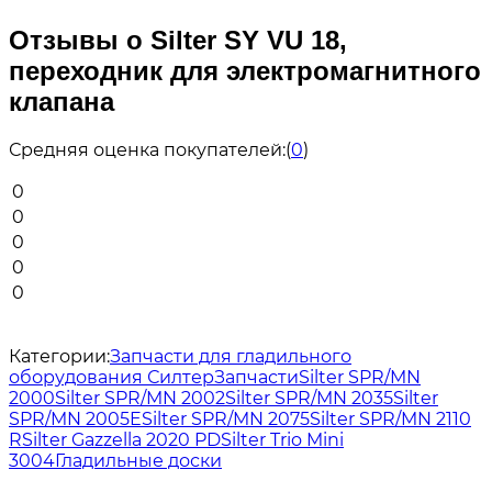
Отзывы о Silter SY VU 18,
переходник для электромагнитного
клапана
Средняя оценка покупателей:
(
0
)
0
0
0
0
0
Категории:
Запчасти для гладильного
оборудования Силтер
Запчасти
Silter SPR/MN
2000
Silter SPR/MN 2002
Silter SPR/MN 2035
Silter
SPR/MN 2005E
Silter SPR/MN 2075
Silter SPR/MN 2110
R
Silter Gazzella 2020 PD
Silter Trio Mini
3004
Гладильные доски