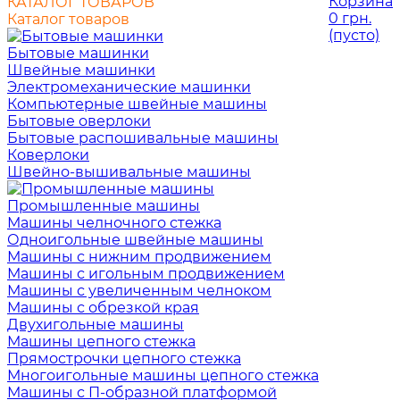
Корзина
КАТАЛОГ ТОВАРОВ
0 грн.
Каталог товаров
(пусто)
Бытовые машинки
Швейные машинки
Электромеханические машинки
Компьютерные швейные машины
Бытовые оверлоки
Бытовые распошивальные машины
Коверлоки
Швейно-вышивальные машины
Промышленные машины
Машины челночного стежка
Одноигольные швейные машины
Машины с нижним продвижением
Машины с игольным продвижением
Машины с увеличенным челноком
Машины с обрезкой края
Двухигольные машины
Машины цепного стежка
Прямострочки цепного стежка
Многоигольные машины цепного стежка
Машины с П-образной платформой