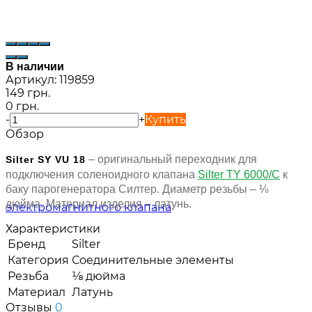
В наличии
Артикул:
119859
149 грн.
0 грн.
-
+
Купить
Обзор
– оригинальный переходник для
Silter SY VU 18
подключения соленоидного клапана
Silter TY 6000/C
к
баку парогенератора Силтер. Диаметр резьбы – ⅛
дюйма. Материал изделия – латунь.
Характеристики
Бренд
Silter
Категория
Соединительные элементы
Резьба
⅛ дюйма
Материал
Латунь
Отзывы
0