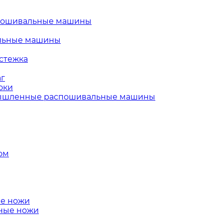
пошивальные машины
льные машины
стежка
г
оки
шленные распошивальные машины
ом
е ножи
ные ножи