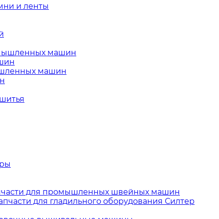
ни и ленты
й
омышленных машин
ашин
ышленных машин
ин
 шитья
тры
пчасти для промышленных швейных машин
апчасти для гладильного оборудования Силтер