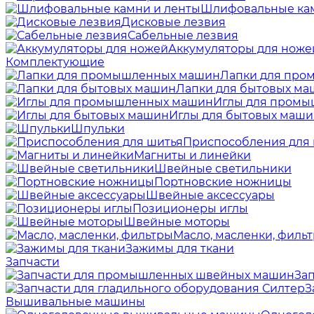
Шлифовальные кам
Дисковые лезвия
Сабельные лезвия
Аккумуляторы для ноже
Комплектующие
Лапки для пр
Лапки для бытовых м
Иглы для пром
Иглы для бытовых маш
Шпульки
Приспособления для
Магниты и линейки
Швейные светильники
Портновские ножницы
Швейные аксессуары
Позиционеры иглы
Швейные моторы
Масло, масленки, филь
Зажимы для ткани
Запчасти
За
З
Вышивальные машины