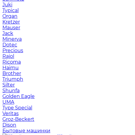
Juki
Typical
Organ
Kretzer
Mauser
Jack
Minerva
Dotec
Precious
Rajol
Ricoma
Haimu
Brother
Triumph
Silter
Shunfa
Golden Eagle
UMA
Type Special
Veritas
Groz-Beckert
Dison
Бытовые машинки