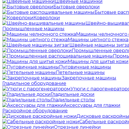
Швейные машинки
Бытовые оверлоки
Бытовые рас
Коверлоки
Швейно-вышива
Промышленные машины
Машины челночного 
Машины цепного стежка
Швейные машины зигза
Промышленные оверл
Промы
Машины для шитья кожи
Пуговичные машины
Петельные машины
Закрепочные машины
Гладильное оборудование
Утюги с парогенератор
Гладильные доски
Гладильные столы
Аксессуары для глажки
Раскройное оборудование
Дисковые раскройны
Сабельные раскрой
Отрезные линейки