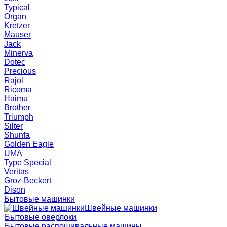
Typical
Organ
Kretzer
Mauser
Jack
Minerva
Dotec
Precious
Rajol
Ricoma
Haimu
Brother
Triumph
Silter
Shunfa
Golden Eagle
UMA
Type Special
Veritas
Groz-Beckert
Dison
Бытовые машинки
Швейные машинки
Бытовые оверлоки
Бытовые распошивальные машины