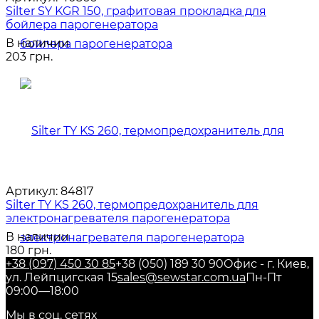
Silter SY KGR 150, графитовая прокладка для
бойлера парогенератора
В наличии
203 грн.
Артикул:
84817
Silter TY KS 260, термопредохранитель для
электронагревателя парогенератора
В наличии
180 грн.
+38 (097) 450 30 85
+38 (050) 189 30 90
Офис - г. Киев,
ул. Лейпцигская 15
sales@sewstar.com.ua
Пн-Пт
09:00—18:00
Мы в соц. сетях