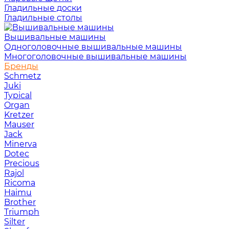
Гладильные доски
Гладильные столы
Вышивальные машины
Одноголовочные вышивальные машины
Многоголовочные вышивальные машины
Бренды
Schmetz
Juki
Typical
Organ
Kretzer
Mauser
Jack
Minerva
Dotec
Precious
Rajol
Ricoma
Haimu
Brother
Triumph
Silter