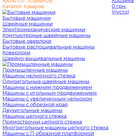
Корзина
КАТАЛОГ ТОВАРОВ
0 грн.
Каталог товаров
(пусто)
Бытовые машинки
Швейные машинки
Электромеханические машинки
Компьютерные швейные машины
Бытовые оверлоки
Бытовые распошивальные машины
Коверлоки
Швейно-вышивальные машины
Промышленные машины
Машины челночного стежка
Одноигольные швейные машины
Машины с нижним продвижением
Машины с игольным продвижением
Машины с увеличенным челноком
Машины с обрезкой края
Двухигольные машины
Машины цепного стежка
Прямострочки цепного стежка
Многоигольные машины цепного стежка
Машины с П-образной платформой