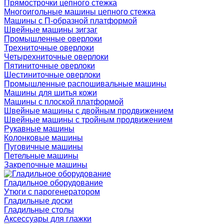
Прямострочки цепного стежка
Многоигольные машины цепного стежка
Машины с П-образной платформой
Швейные машины зигзаг
Промышленные оверлоки
Трехниточные оверлоки
Четырехниточные оверлоки
Пятиниточные оверлоки
Шестиниточные оверлоки
Промышленные распошивальные машины
Машины для шитья кожи
Машины с плоской платформой
Швейные машины с двойным продвижением
Швейные машины с тройным продвижением
Рукавные машины
Колонковые машины
Пуговичные машины
Петельные машины
Закрепочные машины
Гладильное оборудование
Утюги с парогенератором
Гладильные доски
Гладильные столы
Аксессуары для глажки