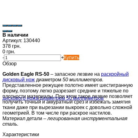
В наличии
Артикул:
130440
378 грн.
0 грн.
-
+
Купить
Обзор
Golden Eagle RS-50
– запасное лезвие на
раскройный
дисковый нож
диаметром
50 миллиметров
.
Представленное режущее полотно имеет шестигранную
форму, поэтому легко разрезает средние и тяжелые по
плотности материалы. При этом такое лезвие позволяет
получить точный и аккуратный срез и избежать замятия
ткани даже при вырезании выкроек с довольно сложной
геометрией. В том числе при раскрое настилов.
Материал детали –
легированная инструментальная
сталь
.
Характеристики