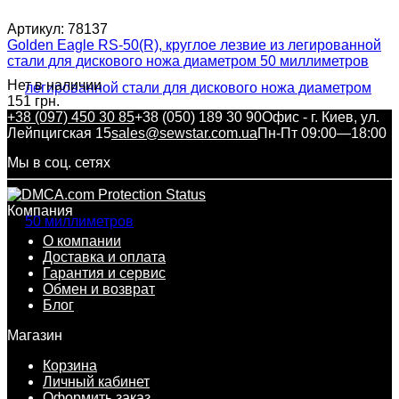
Артикул:
78137
Golden Eagle RS-50(R), круглое лезвие из легированной
стали для дискового ножа диаметром 50 миллиметров
Нет в наличии
151 грн.
+38 (097) 450 30 85
+38 (050) 189 30 90
Офис - г. Киев, ул.
Лейпцигская 15
sales@sewstar.com.ua
Пн-Пт 09:00—18:00
Мы в соц. сетях
Компания
О компании
Доставка и оплата
Гарантия и сервис
Обмен и возврат
Блог
Магазин
Корзина
Личный кабинет
Оформить заказ