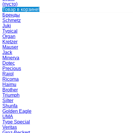
(пусто)
Товар в корзине!
Бренды
Schmetz
Juki
Typical
Organ
Kretzer
Mauser
Jack
Minerva
Dotec
Precious
Rajol
Ricoma
Haimu
Brother
Triumph
Silter
Shunfa
Golden Eagle
UMA
Type Special
Veritas
Groz-Beckert