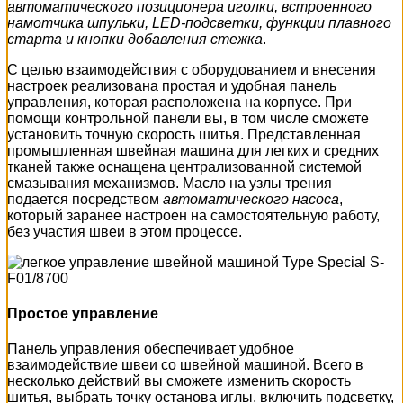
автоматического позиционера иголки, встроенного
намотчика шпульки, LED-подсветки, функции плавного
старта и кнопки добавления стежка
.
С целью взаимодействия с оборудованием и внесения
настроек реализована простая и удобная панель
управления, которая расположена на корпусе. При
помощи контрольной панели вы, в том числе сможете
установить точную скорость шитья. Представленная
промышленная швейная машина для легких и средних
тканей также оснащена централизованной системой
смазывания механизмов. Масло на узлы трения
подается посредством
автоматического насоса
,
который заранее настроен на самостоятельную работу,
без участия швеи в этом процессе.
Простое управление
Панель управления обеспечивает удобное
взаимодействие швеи со швейной машиной. Всего в
несколько действий вы сможете изменить скорость
шитья, выбрать точку останова иглы, включить подсветку,