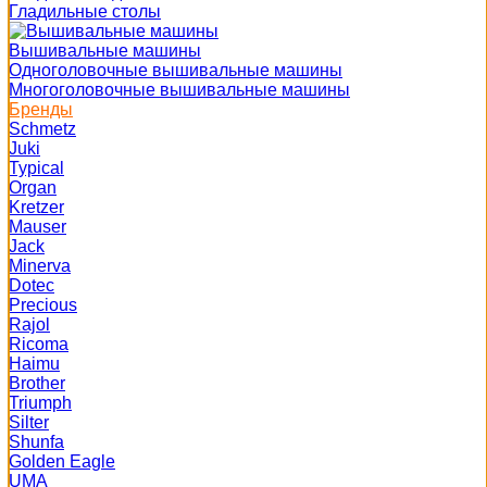
Гладильные столы
Вышивальные машины
Одноголовочные вышивальные машины
Многоголовочные вышивальные машины
Бренды
Schmetz
Juki
Typical
Organ
Kretzer
Mauser
Jack
Minerva
Dotec
Precious
Rajol
Ricoma
Haimu
Brother
Triumph
Silter
Shunfa
Golden Eagle
UMA