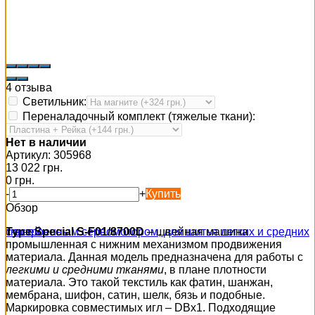
4 отзыва
Светильник:
Переналадочный комплект (тяжелые ткани):
Нет в наличии
Артикул:
305968
13 022 грн.
0 грн.
-
+
Купить
Обзор
Type Special S-F01/8700D
– швейная машина
промышленная с нижним механизмом продвижения
материала. Данная модель предназначена для работы с
легкими и средними тканями
, в плане плотности
материала. Это такой текстиль как фатин, шанжан,
мембрана, шифон, сатин, шелк, бязь и подобные.
Маркировка совместимых игл – DBx1. Подходящие