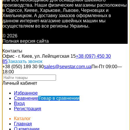
производства. Наши физические магазины расположены
в Одессе, Киеве, Харькове, Львове, Черновцах и
Хмельницком. А доставку заказов оформленных в
данном интернет-магазине швейных машин мы
осуществляем во все регионы Украины.
© 2026
Полная версия сайта
Контакты
Офис - г. Киев, ул. Лейпцигская 15
+38 (097) 450 30
85
Заказать звонок
+38 (050) 189 30 90
sales@sewstar.com.ua
Пн-Пт 09:00—
18:00
Личный кабинет
Избранное
Сравнение
Товар в сравнении
Вход
Регистрация
Каталог
Главная
О компании