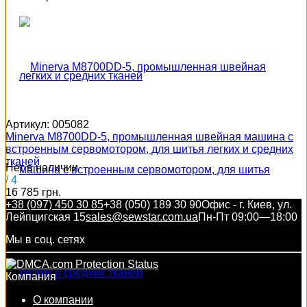
Артикул:
005082
Minerva M8700DD-5, промышленная швейная машина с
встроенным сервомотором, для шитья легких и средних
тканей
Нет в наличии
/ 4
16 785 грн.
+38 (097) 450 30 85
+38 (050) 189 30 90
Офис - г. Киев, ул.
Лейпцигская 15
sales@sewstar.com.ua
Пн-Пт 09:00—18:00
Мы в соц. сетях
Компания
О компании