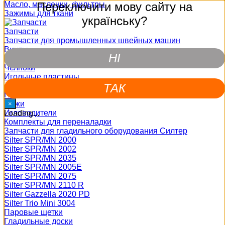
Масло, масленки, фильтры
Переключити мову сайту на
Зажимы для ткани
українську?
Запчасти
Запчасти для промышленных швейных машин
Винты
НІ
Шпульные колпачки
Челноки
Игольные пластины
Двигатели ткани
ТАК
Петлители
Ножи
×
Игловодители
Loading...
Комплекты для переналадки
Запчасти для гладильного оборудования Силтер
Silter SPR/MN 2000
Silter SPR/MN 2002
Silter SPR/MN 2035
Silter SPR/MN 2005E
Silter SPR/MN 2075
Silter SPR/MN 2110 R
Silter Gazzella 2020 PD
Silter Trio Mini 3004
Паровые щетки
Гладильные доски