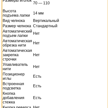
Размеры иголок
70 — 110
Высота
14 мм
подъема лапки
Вид челнока
Вертикальный
Размер челнока
Стандартный
Автоматический
Нет
подъем лапки
Автоматическая
Нет
обрезка нити
Автоматическая
закрепка
Нет
строчки
Улавливатель
Нет
нити
Позиционер
Есть
иглы
Встроенная
Есть
подсветка
Кнопка
добавления
Есть
стежка
Кнопка реверса
Нет