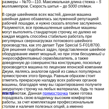
размеры – №70―110. Максимальная длина стежка –
5
миллиметров
. Скорость шитья – до
5000 ст/мин
.
В среде швейников всех мастей, данная машина
швейная давно обзавелась заслуженной репутацией
рабочей лошадки, и нужно сказать вполне заслуженно.
Разумеются, все промышленные швейные машины
могут выполнять стандартную строчку, но далеко не
каждая модель способна стабильно работать при
регулярных сверхнагрузках потокового швейного
производства, как это делает Type Special S-F01/8700.
Для решения подобных задач, представленное швейное
оборудование имеет мощный, но при этом
бесшумный и
энергоэффективный серводвигатель
, а также
доведенную до совершенства конструкцию, поскольку
производится машина по лицензии японской компании
Джуки, являясь аналогом одной из самых популярных
прямострочек этого бренда. Равным образом стоит
отметить прекрасную наладку всех рабочих органов
машины, благодаря чему вы гарантированно получите
аккуратную строчку на любых материалах, будь то ткани
или трикотаж. Данная
прямострочка
также готова
порадовать свою владелицу высоким комфортом
работы, за счет комплектации профессиональным
столом и наличия полезных опций, а именно