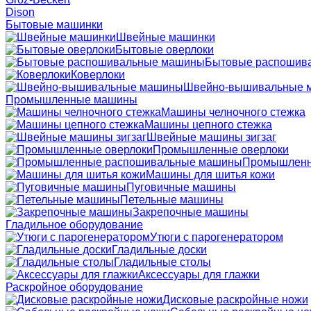
Dison
Бытовые машинки
Швейные машинки
Бытовые оверлоки
Бытовые распошив
Коверлоки
Швейно-вышивальные 
Промышленные машины
Машины челночного стежка
Машины цепного стежка
Швейные машины зигзаг
Промышленные оверлоки
Промышленн
Машины для шитья кожи
Пуговичные машины
Петельные машины
Закрепочные машины
Гладильное оборудование
Утюги с парогенератором
Гладильные доски
Гладильные столы
Аксессуары для глажки
Раскройное оборудование
Дисковые раскройные ножи