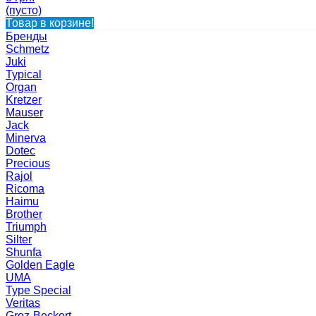
(пусто)
Товар в корзине!
Бренды
Schmetz
Juki
Typical
Organ
Kretzer
Mauser
Jack
Minerva
Dotec
Precious
Rajol
Ricoma
Haimu
Brother
Triumph
Silter
Shunfa
Golden Eagle
UMA
Type Special
Veritas
Groz-Beckert